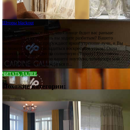
Шторы blackout
Вы просыпаетесь от того, что Солнце будит вас раньше
будильника и целый день вы ходите разбитым? Вашего
маленького ребенка пробуждают яркие утренние лучи, и Вы
не можете вдоволь насладиться воскресным утром? Окна
вашего жилья выходят на солнечную сторону? Постоянно
отсвечивающий монитор вашего ноутбука, телевизора или
планшета мешает наслаждаться п...
ЧИТАТЬ ДАЛЕЕ
Похожие категории: