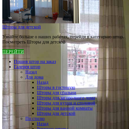
Шторы для детской
Узнайте больше о наших работах, перейдя в категорию штор.
Посмотреть Шторы для детской
ПЕРЕЙТИ
Пошив штор на заказ
Галерея штор
Назад
Для дома
Назад
Шторы в гостиную
Шторы для спальни
Шторы для загородного дома
Шторы для кухни и столовой
Шторы для ванной комнаты
Шторы для детской
По стилю
Назад
Римские шторы