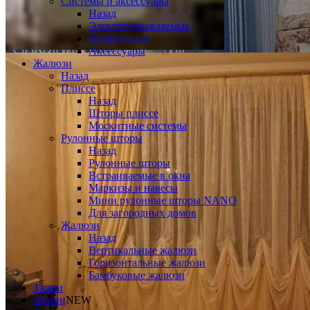
Системы и аксессуары
Назад
Электроуправляемые
Профильные
Аксессуары
Жалюзи
Назад
Плиссе
Назад
Шторы плиссе
Москитные системы
Рулонные шторы
Назад
Рулонные шторы
Встраиваемые в окна
Маркизы и навесы
Мини рулонные шторы NANO
Для загородных домов
Жалюзи
Назад
Вертикальные жалюзи
Горизонтальные жалюзи
Бамбуковые жалюзи
Ткани
Акции
NEW