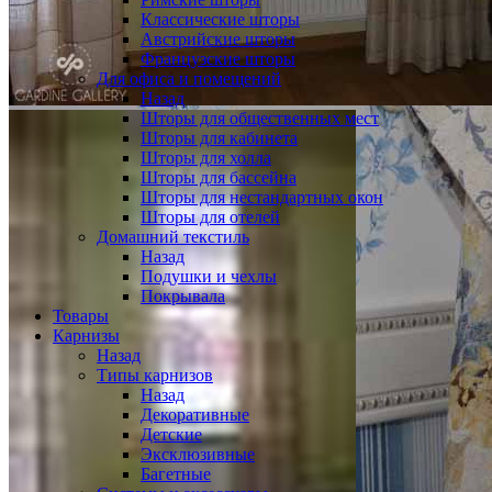
Классические шторы
Австрийские шторы
Французские шторы
Для офиса и помещений
Назад
Шторы для общественных мест
Шторы для кабинета
Шторы для холла
Шторы для бассейна
Шторы для нестандартных окон
Шторы для отелей
Домашний текстиль
Назад
Подушки и чехлы
Покрывала
Товары
Карнизы
Назад
Типы карнизов
Назад
Декоративные
Детские
Эксклюзивные
Багетные