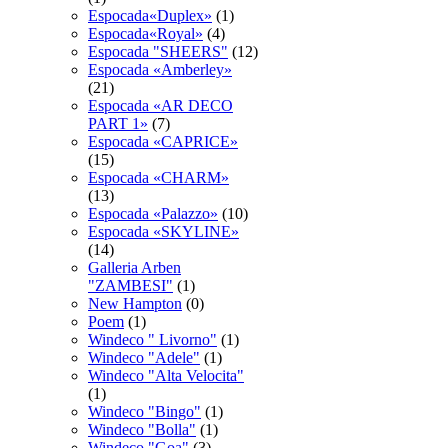
Espocada«Duplex»
(1)
Espocada«Royal»
(4)
Espocadа "SHEERS"
(12)
Espocadа «Amberley»
(21)
Espocadа «AR DECO
PART 1»
(7)
Espocadа «CAPRICE»
(15)
Espocadа «CHARM»
(13)
Espocadа «Palazzo»
(10)
Espocadа «SKYLINE»
(14)
Galleria Arben
"ZAMBESI"
(1)
New Hampton
(0)
Poem
(1)
Windeco " Livorno"
(1)
Windeco "Adele"
(1)
Windeco "Alta Velocita"
(1)
Windeco "Bingo"
(1)
Windeco "Bolla"
(1)
Windeco "Goa"
(3)