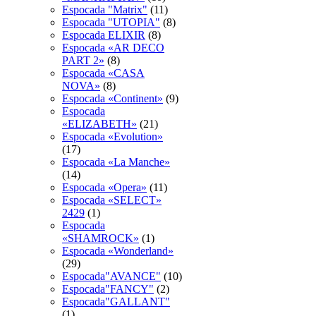
Espocada "Matrix"
(11)
Espocada "UTOPIA"
(8)
Espocada ELIXIR
(8)
Espocada «AR DECO
PART 2»
(8)
Espocada «CASA
NOVA»
(8)
Espocada «Continent»
(9)
Espocada
«ELIZABETH»
(21)
Espocada «Evolution»
(17)
Espocada «La Manche»
(14)
Espocada «Opera»
(11)
Espocada «SELECT»
2429
(1)
Espocada
«SHAMROCK»
(1)
Espocada «Wonderland»
(29)
Espocada"AVANCE"
(10)
Espocada"FANCY"
(2)
Espocada"GALLANT"
(1)