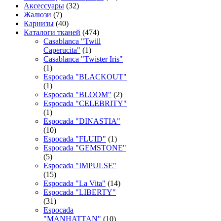
Аксессуары
(32)
Жалюзи
(7)
Карнизы
(40)
Каталоги тканей
(474)
Casablanca "Twill
Caperucita"
(1)
Casablanca "Twister Iris"
(1)
Espocada "BLACKOUT"
(1)
Espocada "BLOOM"
(2)
Espocada "CELEBRITY"
(1)
Espocada "DINASTIA"
(10)
Espocada "FLUID"
(1)
Espocada "GEMSTONE"
(5)
Espocada "IMPULSE"
(15)
Espocada "La Vita"
(14)
Espocada "LIBERTY"
(31)
Espocada
"MANHATTAN"
(10)