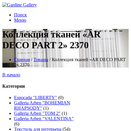
Поиск
Меню
Коллекция тканей «AR
DECO PART 2» 2370
Главная
/
Товары
/
Коллекция тканей «AR DECO PART
2» 2370
В начало
Категории
Espocada "LIBERTY"
(0)
Galleria Arben "BOHEMIAN
RHAPSODY"
(1)
Galleria Arben "TOM 2"
(1)
Galleria Arben "VALENTINA"
(6)
Текстиль для интерьера
(54)