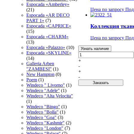
Espocadа «Amberley»
Цена по запросу
Под
(21)
Espocadа «AR DECO
PART 1»
(7)
Коллекция тка
Espocadа «CAPRICE»
(15)
Espocadа «CHARM»
Цена по запросу
Под
(13)
Espocadа «Palazzo»
(10)
Узнать наличие
Espocadа «SKYLINE»
(14)
+
Galleria Arben
-
"ZAMBESI"
(1)
+
New Hampton
(0)
-
Poem
(1)
Заказать
Windeco " Livorno"
(1)
Windeco "Adele"
(1)
Windeco "Alta Velocita"
(1)
Windeco "Bingo"
(1)
Windeco "Bolla"
(1)
Windeco "Goa"
(3)
Windeco "Kashmir"
(2)
Windeco "London"
(7)
Windeco "Palace"
(7)