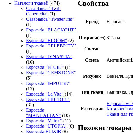
Свойства
Каталоги тканей
(474)
Casablanca "Twill
Caperucita"
(1)
Casablanca "Twister Iris"
Бренд
Espocada
(1)
Espocada "BLACKOUT"
(1)
Ширина(см)
315 см
Espocada "BLOOM"
(2)
Espocada "CELEBRITY"
Состав
(1)
Espocada "DINASTIA"
Стиль
Английский,
(10)
Espocada "FLUID"
(1)
Espocada "GEMSTONE"
Рисунок
Вензеля, Ку
(5)
Espocada "IMPULSE"
(15)
Тип ткани
Вышивка, Ор
Espocada "La Vita"
(14)
Espocada "LIBERTY"
Espocadа «
(31)
Категории
Каталоги тк
Espocada
Ткани для т
"MANHATTAN"
(10)
Espocada "Matrix"
(11)
Espocada "UTOPIA"
(8)
Похожие товары
Espocada ELIXIR
(8)