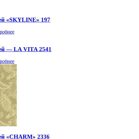
ей «SKYLINE» 197
робнее
ей — LA VITA 2541
робнее
ней «CHARM» 2336