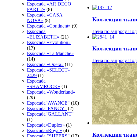
Espocada «AR DECO
PART 2»
(8)
Espocada «CASA
Коллекция ткан
NOVA»
(8)
Espocada «Continent»
(9)
Цена по запросу
Под
Espocada
«ELIZABETH»
(21)
Espocada «Evolution»
Коллекция ткан
(17)
Espocada «La Manche»
(14)
Цена по запросу
Под
Espocada «Opera»
(11)
Espocada «SELECT»
2429
(1)
Espocada
«SHAMROCK»
(1)
Espocada «Wonderland»
(29)
Espocada"AVANCE"
(10)
Espocada"FANCY"
(2)
Espocada"GALLANT"
(1)
Espocada«Duplex»
(1)
Espocada«Royal»
(4)
Коллекция тка
Espocadа "SHEERS"
(12)