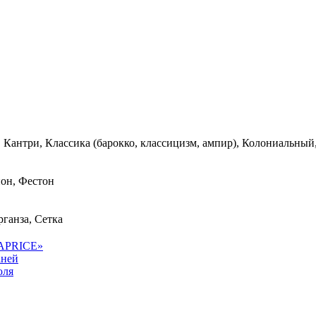
 Кантри, Классика (барокко, классицизм, ампир), Колониальны
пон, Фестон
ганза, Сетка
CAPRICE»
аней
юля