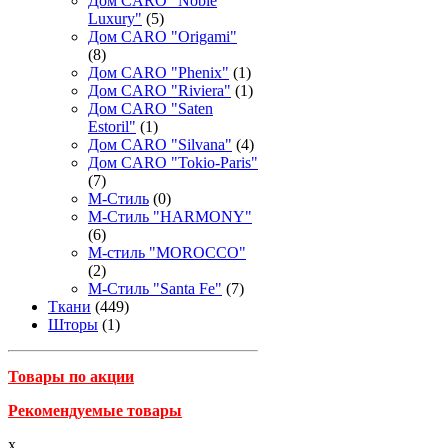
Дом CARO "Noble
Luxury"
(5)
Дом CARO "Origami"
(8)
Дом CARO "Phenix"
(1)
Дом CARO "Riviera"
(1)
Дом CARO "Saten
Estoril"
(1)
Дом CARO "Silvana"
(4)
Дом CARO "Tokio-Paris"
(7)
М-Стиль
(0)
М-Стиль "HARMONY"
(6)
М-стиль "MOROCCO"
(2)
М-Стиль "Santa Fe"
(7)
Ткани
(449)
Шторы
(1)
Товары по акции
Рекомендуемые товары
x