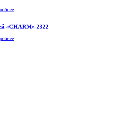
робнее
ней «CHARM» 2322
робнее