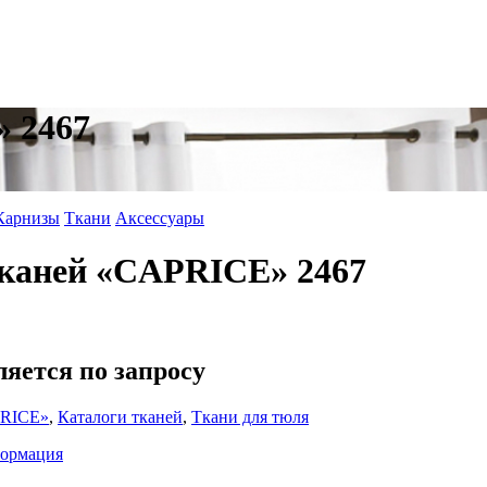
 2467
Карнизы
Ткани
Аксессуары
каней «CAPRICE» 2467
ляется по запросу
PRICE»
,
Каталоги тканей
,
Ткани для тюля
формация