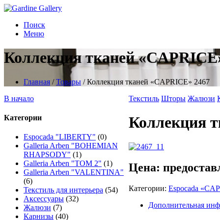
Поиск
Меню
Коллекция тканей «CAPRICE»
Главная
/
Товары
/
Коллекция тканей «CAPRICE» 2467
В начало
Текстиль
Шторы
Жалюзи
Категории
Коллекция т
Espocada "LIBERTY"
(0)
Galleria Arben "BOHEMIAN
RHAPSODY"
(1)
Galleria Arben "TOM 2"
(1)
Цена: предостав
Galleria Arben "VALENTINA"
(6)
Категории:
Espocadа «CA
Текстиль для интерьера
(54)
Аксессуары
(32)
Дополнительная ин
Жалюзи
(7)
Карнизы
(40)