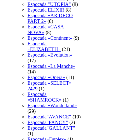
Espocada "UTOPIA"
(8)
Espocada ELIXIR
(8)
Espocada «AR DECO
PART 2»
(8)
Espocada «CASA
NOVA»
(8)
Espocada «Continent»
(9)
Espocada
«ELIZABETH»
(21)
Espocada «Evolution»
(17)
Espocada «La Manche»
(14)
Espocada «Opera»
(11)
Espocada «SELECT»
2429
(1)
Espocada
«SHAMROCK»
(1)
Espocada «Wonderland»
(29)
Espocada"AVANCE"
(10)
Espocada"FANCY"
(2)
Espocada"GALLANT"
(1)
Espocada«Duplex»
(1)