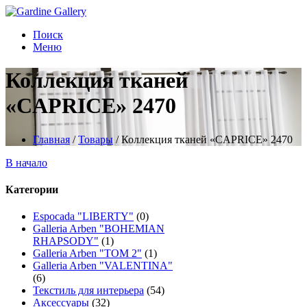
Поиск
Меню
Коллекция тканей
«CAPRICE» 2470
Главная
/
Товары
/
Коллекция тканей «CAPRICE» 2470
В начало
Категории
Espocada "LIBERTY"
(0)
Galleria Arben "BOHEMIAN
RHAPSODY"
(1)
Galleria Arben "TOM 2"
(1)
Galleria Arben "VALENTINA"
(6)
Текстиль для интерьера
(54)
Аксессуары
(32)