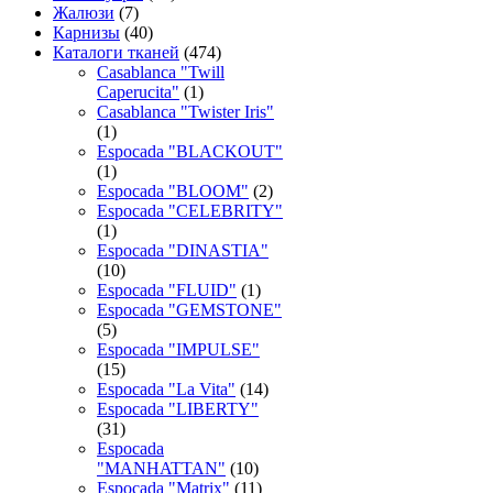
Жалюзи
(7)
Карнизы
(40)
Каталоги тканей
(474)
Casablanca "Twill
Caperucita"
(1)
Casablanca "Twister Iris"
(1)
Espocada "BLACKOUT"
(1)
Espocada "BLOOM"
(2)
Espocada "CELEBRITY"
(1)
Espocada "DINASTIA"
(10)
Espocada "FLUID"
(1)
Espocada "GEMSTONE"
(5)
Espocada "IMPULSE"
(15)
Espocada "La Vita"
(14)
Espocada "LIBERTY"
(31)
Espocada
"MANHATTAN"
(10)
Espocada "Matrix"
(11)