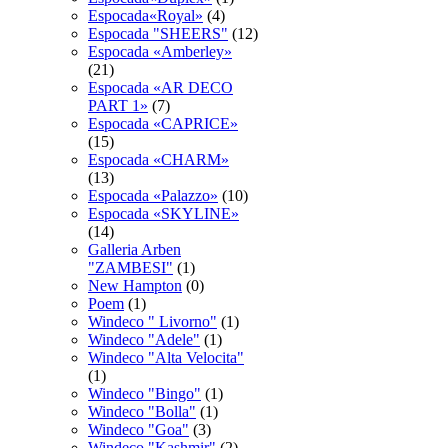
Espocada«Royal»
(4)
Espocadа "SHEERS"
(12)
Espocadа «Amberley»
(21)
Espocadа «AR DECO
PART 1»
(7)
Espocadа «CAPRICE»
(15)
Espocadа «CHARM»
(13)
Espocadа «Palazzo»
(10)
Espocadа «SKYLINE»
(14)
Galleria Arben
"ZAMBESI"
(1)
New Hampton
(0)
Poem
(1)
Windeco " Livorno"
(1)
Windeco "Adele"
(1)
Windeco "Alta Velocita"
(1)
Windeco "Bingo"
(1)
Windeco "Bolla"
(1)
Windeco "Goa"
(3)
Windeco "Kashmir"
(2)