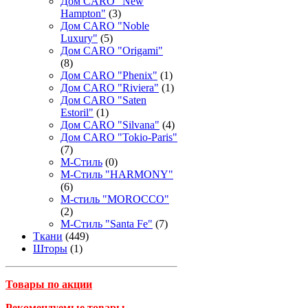
Дом CARO "New
Hampton"
(3)
Дом CARO "Noble
Luxury"
(5)
Дом CARO "Origami"
(8)
Дом CARO "Phenix"
(1)
Дом CARO "Riviera"
(1)
Дом CARO "Saten
Estoril"
(1)
Дом CARO "Silvana"
(4)
Дом CARO "Tokio-Paris"
(7)
М-Стиль
(0)
М-Стиль "HARMONY"
(6)
М-стиль "MOROCCO"
(2)
М-Стиль "Santa Fe"
(7)
Ткани
(449)
Шторы
(1)
Товары по акции
Рекомендуемые товары