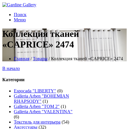
Поиск
Меню
Коллекция тканей
«CAPRICE» 2474
Главная
/
Товары
/
Коллекция тканей «CAPRICE» 2474
В начало
Категории
Espocada "LIBERTY"
(0)
Galleria Arben "BOHEMIAN
RHAPSODY"
(1)
Galleria Arben "TOM 2"
(1)
Galleria Arben "VALENTINA"
(6)
Текстиль для интерьера
(54)
Аксессуары
(32)