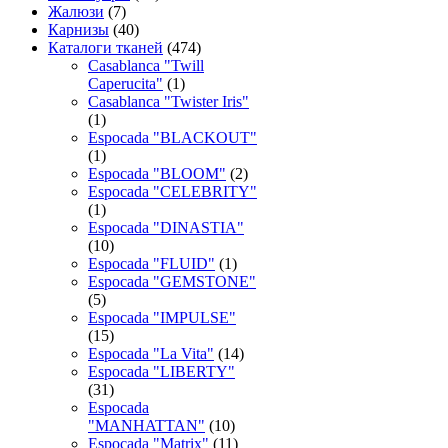
Жалюзи
(7)
Карнизы
(40)
Каталоги тканей
(474)
Casablanca "Twill
Caperucita"
(1)
Casablanca "Twister Iris"
(1)
Espocada "BLACKOUT"
(1)
Espocada "BLOOM"
(2)
Espocada "CELEBRITY"
(1)
Espocada "DINASTIA"
(10)
Espocada "FLUID"
(1)
Espocada "GEMSTONE"
(5)
Espocada "IMPULSE"
(15)
Espocada "La Vita"
(14)
Espocada "LIBERTY"
(31)
Espocada
"MANHATTAN"
(10)
Espocada "Matrix"
(11)