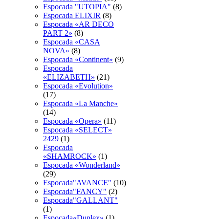
Espocada "UTOPIA"
(8)
Espocada ELIXIR
(8)
Espocada «AR DECO
PART 2»
(8)
Espocada «CASA
NOVA»
(8)
Espocada «Continent»
(9)
Espocada
«ELIZABETH»
(21)
Espocada «Evolution»
(17)
Espocada «La Manche»
(14)
Espocada «Opera»
(11)
Espocada «SELECT»
2429
(1)
Espocada
«SHAMROCK»
(1)
Espocada «Wonderland»
(29)
Espocada"AVANCE"
(10)
Espocada"FANCY"
(2)
Espocada"GALLANT"
(1)
Espocada«Duplex»
(1)