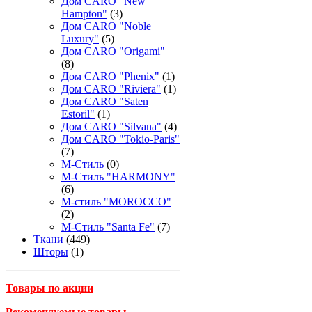
Дом CARO "New
Hampton"
(3)
Дом CARO "Noble
Luxury"
(5)
Дом CARO "Origami"
(8)
Дом CARO "Phenix"
(1)
Дом CARO "Riviera"
(1)
Дом CARO "Saten
Estoril"
(1)
Дом CARO "Silvana"
(4)
Дом CARO "Tokio-Paris"
(7)
М-Стиль
(0)
М-Стиль "HARMONY"
(6)
М-стиль "MOROCCO"
(2)
М-Стиль "Santa Fe"
(7)
Ткани
(449)
Шторы
(1)
Товары по акции
Рекомендуемые товары