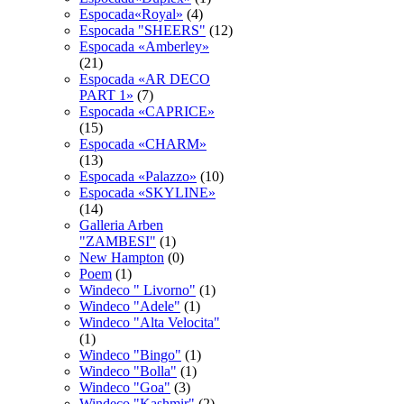
Espocada«Royal»
(4)
Espocadа "SHEERS"
(12)
Espocadа «Amberley»
(21)
Espocadа «AR DECO
PART 1»
(7)
Espocadа «CAPRICE»
(15)
Espocadа «CHARM»
(13)
Espocadа «Palazzo»
(10)
Espocadа «SKYLINE»
(14)
Galleria Arben
"ZAMBESI"
(1)
New Hampton
(0)
Poem
(1)
Windeco " Livorno"
(1)
Windeco "Adele"
(1)
Windeco "Alta Velocita"
(1)
Windeco "Bingo"
(1)
Windeco "Bolla"
(1)
Windeco "Goa"
(3)
Windeco "Kashmir"
(2)