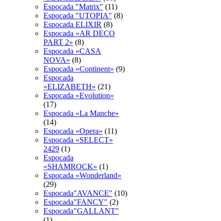
Espocada "Matrix"
(11)
Espocada "UTOPIA"
(8)
Espocada ELIXIR
(8)
Espocada «AR DECO
PART 2»
(8)
Espocada «CASA
NOVA»
(8)
Espocada «Continent»
(9)
Espocada
«ELIZABETH»
(21)
Espocada «Evolution»
(17)
Espocada «La Manche»
(14)
Espocada «Opera»
(11)
Espocada «SELECT»
2429
(1)
Espocada
«SHAMROCK»
(1)
Espocada «Wonderland»
(29)
Espocada"AVANCE"
(10)
Espocada"FANCY"
(2)
Espocada"GALLANT"
(1)