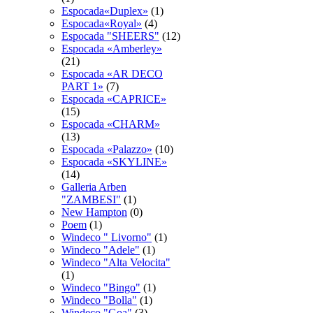
Espocada«Duplex»
(1)
Espocada«Royal»
(4)
Espocadа "SHEERS"
(12)
Espocadа «Amberley»
(21)
Espocadа «AR DECO
PART 1»
(7)
Espocadа «CAPRICE»
(15)
Espocadа «CHARM»
(13)
Espocadа «Palazzo»
(10)
Espocadа «SKYLINE»
(14)
Galleria Arben
"ZAMBESI"
(1)
New Hampton
(0)
Poem
(1)
Windeco " Livorno"
(1)
Windeco "Adele"
(1)
Windeco "Alta Velocita"
(1)
Windeco "Bingo"
(1)
Windeco "Bolla"
(1)
Windeco "Goa"
(3)