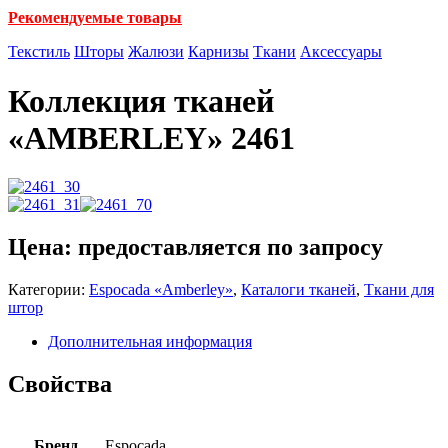
Рекомендуемые товары
Текстиль
Шторы
Жалюзи
Карнизы
Ткани
Аксессуары
Коллекция тканей
«AMBERLEY» 2461
Цена: предоставляется по запросу
Категории:
Espocadа «Amberley»
,
Каталоги тканей
,
Ткани для
штор
Дополнительная информация
Свойства
Бренд
Espocada