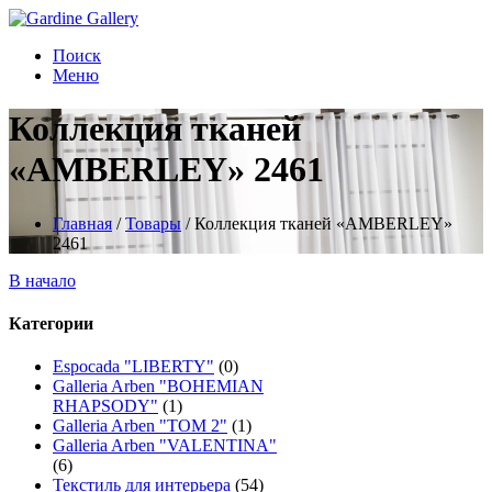
Поиск
Меню
Коллекция тканей
«AMBERLEY» 2461
Главная
/
Товары
/
Коллекция тканей «AMBERLEY»
2461
В начало
Категории
Espocada "LIBERTY"
(0)
Galleria Arben "BOHEMIAN
RHAPSODY"
(1)
Galleria Arben "TOM 2"
(1)
Galleria Arben "VALENTINA"
(6)
Текстиль для интерьера
(54)