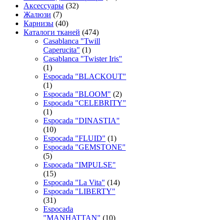
Аксессуары
(32)
Жалюзи
(7)
Карнизы
(40)
Каталоги тканей
(474)
Casablanca "Twill
Caperucita"
(1)
Casablanca "Twister Iris"
(1)
Espocada "BLACKOUT"
(1)
Espocada "BLOOM"
(2)
Espocada "CELEBRITY"
(1)
Espocada "DINASTIA"
(10)
Espocada "FLUID"
(1)
Espocada "GEMSTONE"
(5)
Espocada "IMPULSE"
(15)
Espocada "La Vita"
(14)
Espocada "LIBERTY"
(31)
Espocada
"MANHATTAN"
(10)