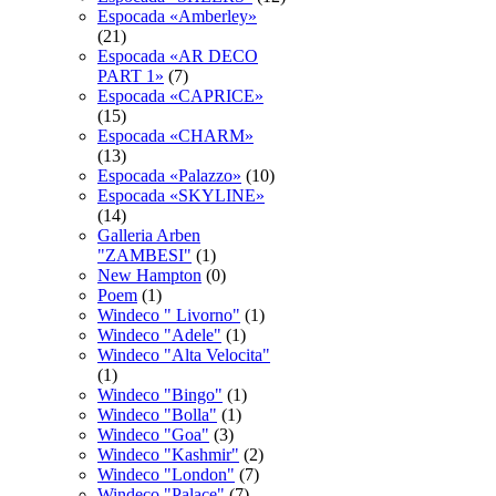
Espocadа «Amberley»
(21)
Espocadа «AR DECO
PART 1»
(7)
Espocadа «CAPRICE»
(15)
Espocadа «CHARM»
(13)
Espocadа «Palazzo»
(10)
Espocadа «SKYLINE»
(14)
Galleria Arben
"ZAMBESI"
(1)
New Hampton
(0)
Poem
(1)
Windeco " Livorno"
(1)
Windeco "Adele"
(1)
Windeco "Alta Velocita"
(1)
Windeco "Bingo"
(1)
Windeco "Bolla"
(1)
Windeco "Goa"
(3)
Windeco "Kashmir"
(2)
Windeco "London"
(7)
Windeco "Palace"
(7)