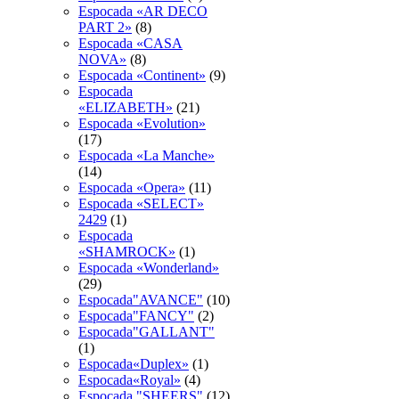
Espocada «AR DECO
PART 2»
(8)
Espocada «CASA
NOVA»
(8)
Espocada «Continent»
(9)
Espocada
«ELIZABETH»
(21)
Espocada «Evolution»
(17)
Espocada «La Manche»
(14)
Espocada «Opera»
(11)
Espocada «SELECT»
2429
(1)
Espocada
«SHAMROCK»
(1)
Espocada «Wonderland»
(29)
Espocada"AVANCE"
(10)
Espocada"FANCY"
(2)
Espocada"GALLANT"
(1)
Espocada«Duplex»
(1)
Espocada«Royal»
(4)
Espocadа "SHEERS"
(12)