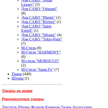
Дом CARO "Noble
Luxury"
(5)
Дом CARO "Origami"
(8)
Дом CARO "Phenix"
(1)
Дом CARO "Riviera"
(1)
Дом CARO "Saten
Estoril"
(1)
Дом CARO "Silvana"
(4)
Дом CARO "Tokio-Paris"
(7)
М-Стиль
(0)
М-Стиль "HARMONY"
(6)
М-стиль "MOROCCO"
(2)
М-Стиль "Santa Fe"
(7)
Ткани
(449)
Шторы
(1)
Товары по акции
Рекомендуемые товары
Текстиль
Шторы
Жалюзи
Карнизы
Ткани
Аксессуары