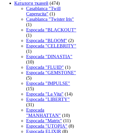
Каталоги тканей
(474)
Casablanca "Twill
Caperucita"
(1)
Casablanca "Twister Iris"
(1)
Espocada "BLACKOUT"
(1)
Espocada "BLOOM"
(2)
Espocada "CELEBRITY"
(1)
Espocada "DINASTIA"
(10)
Espocada "FLUID"
(1)
Espocada "GEMSTONE"
(5)
Espocada "IMPULSE"
(15)
Espocada "La Vita"
(14)
Espocada "LIBERTY"
(31)
Espocada
"MANHATTAN"
(10)
Espocada "Matrix"
(11)
Espocada "UTOPIA"
(8)
Espocada ELIXIR
(8)