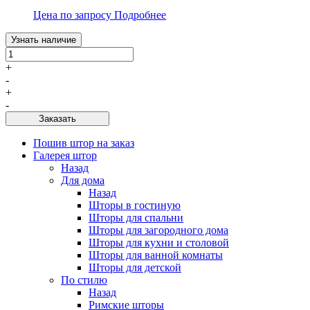
Цена по запросу
Подробнее
Узнать наличие
+
-
+
-
Заказать
Пошив штор на заказ
Галерея штор
Назад
Для дома
Назад
Шторы в гостиную
Шторы для спальни
Шторы для загородного дома
Шторы для кухни и столовой
Шторы для ванной комнаты
Шторы для детской
По стилю
Назад
Римские шторы