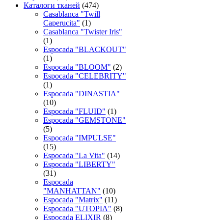
Каталоги тканей
(474)
Casablanca "Twill
Caperucita"
(1)
Casablanca "Twister Iris"
(1)
Espocada "BLACKOUT"
(1)
Espocada "BLOOM"
(2)
Espocada "CELEBRITY"
(1)
Espocada "DINASTIA"
(10)
Espocada "FLUID"
(1)
Espocada "GEMSTONE"
(5)
Espocada "IMPULSE"
(15)
Espocada "La Vita"
(14)
Espocada "LIBERTY"
(31)
Espocada
"MANHATTAN"
(10)
Espocada "Matrix"
(11)
Espocada "UTOPIA"
(8)
Espocada ELIXIR
(8)