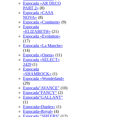
Espocada «AR DECO
PART 2»
(8)
Espocada «CASA
NOVA»
(8)
Espocada «Continent»
(9)
Espocada
«ELIZABETH»
(21)
Espocada «Evolution»
(17)
Espocada «La Manche»
(14)
Espocada «Opera»
(11)
Espocada «SELECT»
2429
(1)
Espocada
«SHAMROCK»
(1)
Espocada «Wonderland»
(29)
Espocada"AVANCE"
(10)
Espocada"FANCY"
(2)
Espocada"GALLANT"
(1)
Espocada«Duplex»
(1)
Espocada«Royal»
(4)
Espocadа "SHEERS"
(12)