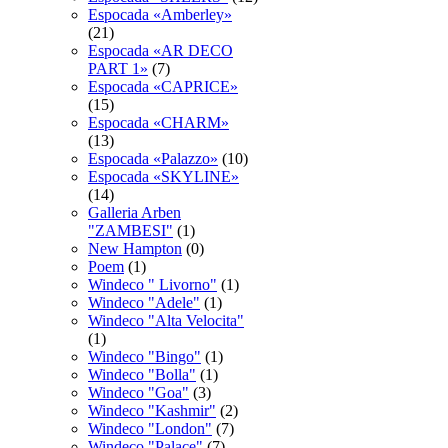
Espocadа «Amberley»
(21)
Espocadа «AR DECO
PART 1»
(7)
Espocadа «CAPRICE»
(15)
Espocadа «CHARM»
(13)
Espocadа «Palazzo»
(10)
Espocadа «SKYLINE»
(14)
Galleria Arben
"ZAMBESI"
(1)
New Hampton
(0)
Poem
(1)
Windeco " Livorno"
(1)
Windeco "Adele"
(1)
Windeco "Alta Velocita"
(1)
Windeco "Bingo"
(1)
Windeco "Bolla"
(1)
Windeco "Goa"
(3)
Windeco "Kashmir"
(2)
Windeco "London"
(7)
Windeco "Palace"
(7)