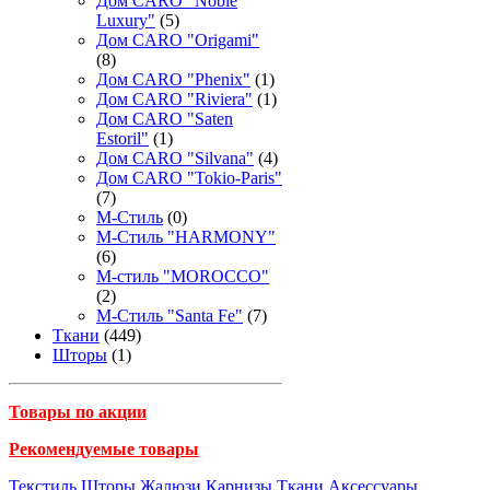
Дом CARO "Noble
Luxury"
(5)
Дом CARO "Origami"
(8)
Дом CARO "Phenix"
(1)
Дом CARO "Riviera"
(1)
Дом CARO "Saten
Estoril"
(1)
Дом CARO "Silvana"
(4)
Дом CARO "Tokio-Paris"
(7)
М-Стиль
(0)
М-Стиль "HARMONY"
(6)
М-стиль "MOROCCO"
(2)
М-Стиль "Santa Fe"
(7)
Ткани
(449)
Шторы
(1)
Товары по акции
Рекомендуемые товары
Текстиль
Шторы
Жалюзи
Карнизы
Ткани
Аксессуары