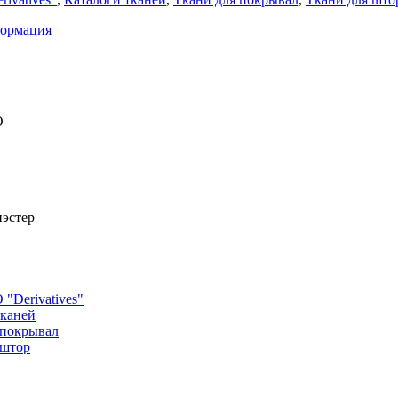
формация
O
эстер
"Derivatives"
тканей
 покрывал
 штор