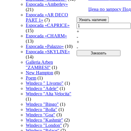
Espocadа «Amberley»
Цена по запросу
Под
(21)
Espocadа «AR DECO
Узнать наличие
PART 1»
(7)
Espocadа «CAPRICE»
(15)
+
Espocadа «CHARM»
-
(13)
+
Espocadа «Palazzo»
(10)
-
Espocadа «SKYLINE»
Заказать
(14)
Galleria Arben
"ZAMBESI"
(1)
New Hampton
(0)
Poem
(1)
Windeco " Livorno"
(1)
Windeco "Adele"
(1)
Windeco "Alta Velocita"
(1)
Windeco "Bingo"
(1)
Windeco "Bolla"
(1)
Windeco "Goa"
(3)
Windeco "Kashmir"
(2)
Windeco "London"
(7)
Windeco "Palace"
(7)