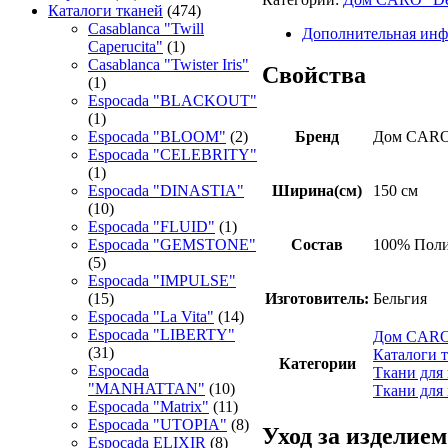
Каталоги тканей
(474)
Casablanca "Twill
Дополнительная ин
Caperucita"
(1)
Casablanca "Twister Iris"
Свойства
(1)
Espocada "BLACKOUT"
(1)
Бренд
Дом CAR
Espocada "BLOOM"
(2)
Espocada "CELEBRITY"
(1)
Ширина(см)
150 см
Espocada "DINASTIA"
(10)
Espocada "FLUID"
(1)
Состав
100% Поли
Espocada "GEMSTONE"
(5)
Espocada "IMPULSE"
Изготовитель:
Бельгия
(15)
Espocada "La Vita"
(14)
Espocada "LIBERTY"
Дом CARO 
(31)
Каталоги 
Категории
Espocada
Ткани для
"MANHATTAN"
(10)
Ткани для
Espocada "Matrix"
(11)
Espocada "UTOPIA"
(8)
Уход за изделием
Espocada ELIXIR
(8)