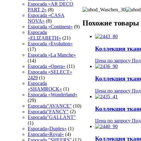
Espocada «AR DECO
PART 2»
(8)
Espocada «CASA
NOVA»
(8)
Похожие товары
Espocada «Continent»
(9)
Espocada
«ELIZABETH»
(21)
Espocada «Evolution»
Коллекция ткане
(17)
Espocada «La Manche»
(14)
Цена по запросу
Под
Espocada «Opera»
(11)
Espocada «SELECT»
2429
(1)
Коллекция ткане
Espocada
«SHAMROCK»
(1)
Цена по запросу
Под
Espocada «Wonderland»
(29)
Espocada"AVANCE"
(10)
Коллекция ткане
Espocada"FANCY"
(2)
Espocada"GALLANT"
Цена по запросу
Под
(1)
Espocada«Duplex»
(1)
Espocada«Royal»
(4)
Коллекция ткане
Espocadа "SHEERS"
(12)