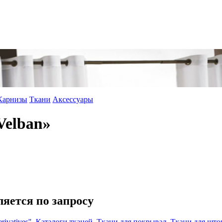
Карнизы
Ткани
Аксессуары
 Velban»
ляется по запросу
ivatives"
,
Каталоги тканей
,
Ткани для покрывал
,
Ткани для што