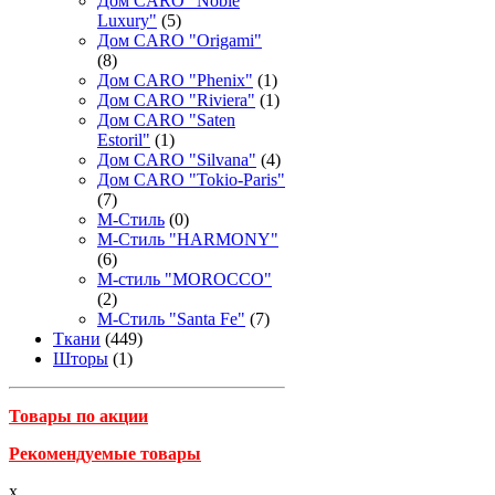
Дом CARO "Noble
Luxury"
(5)
Дом CARO "Origami"
(8)
Дом CARO "Phenix"
(1)
Дом CARO "Riviera"
(1)
Дом CARO "Saten
Estoril"
(1)
Дом CARO "Silvana"
(4)
Дом CARO "Tokio-Paris"
(7)
М-Стиль
(0)
М-Стиль "HARMONY"
(6)
М-стиль "MOROCCO"
(2)
М-Стиль "Santa Fe"
(7)
Ткани
(449)
Шторы
(1)
Товары по акции
Рекомендуемые товары
x