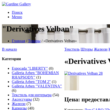
Поиск
Меню
"Derivatives Velban"
Главная
/
Товары
/
«Derivatives Velban»
В начало
Текстиль
Шторы
Жалюзи
Категории
«Derivatives
Espocada "LIBERTY"
(0)
Galleria Arben "BOHEMIAN
RHAPSODY"
(1)
Galleria Arben "TOM 2"
(1)
Galleria Arben "VALENTINA"
(6)
Текстиль для интерьера
(54)
Цена: предостав
Аксессуары
(32)
Жалюзи
(7)
Карнизы
(40)
Категории:
Дом CARO "Der