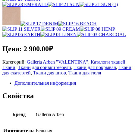
Цена:
2 900.00
₽
Категорий:
Galleria Arben "VALENTINA"
,
Каталоги тканей
,
Ткани
,
Ткани для обивки мебели
,
Ткани для покрывал
,
Ткани
для скатертей
,
Ткани для штор
,
Ткани для тюля
Дополнительная информация
Свойства
Бренд
Galleria Arben
Изготовитель:
Бельгия