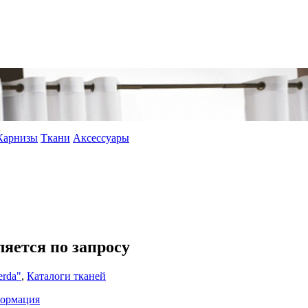
Карнизы
Ткани
Аксессуары
ляется по запросу
rda"
,
Каталоги тканей
формация