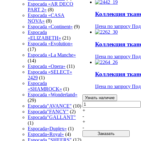
Espocada «AR DECO
PART 2»
(8)
Коллекция ткане
Espocada «CASA
NOVA»
(8)
Цена по запросу
Под
Espocada «Continent»
(9)
Espocada
«ELIZABETH»
(21)
Коллекция тка
Espocada «Evolution»
(17)
Espocada «La Manche»
Цена по запросу
Под
(14)
Espocada «Opera»
(11)
Espocada «SELECT»
Коллекция тка
2429
(1)
Espocada
Цена по запросу
Под
«SHAMROCK»
(1)
Espocada «Wonderland»
Узнать наличие
(29)
Espocada"AVANCE"
(10)
+
Espocada"FANCY"
(2)
-
Espocada"GALLANT"
+
(1)
-
Espocada«Duplex»
(1)
Заказать
Espocada«Royal»
(4)
Espocadа "SHEERS"
(12)