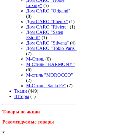
Дом CARO "Noble
Luxury"
(5)
Дом CARO "Origami"
(8)
Дом CARO "Phenix"
(1)
Дом CARO "Riviera"
(1)
Дом CARO "Saten
Estoril"
(1)
Дом CARO "Silvana"
(4)
Дом CARO "Tokio-Paris"
(7)
М-Стиль
(0)
М-Стиль "HARMONY"
(6)
М-стиль "MOROCCO"
(2)
М-Стиль "Santa Fe"
(7)
Ткани
(449)
Шторы
(1)
Товары по акции
Рекомендуемые товары
x