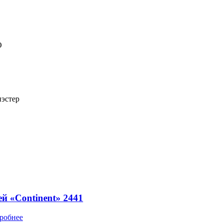
O
эстер
й «Continent» 2441
робнее