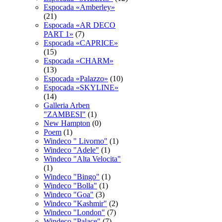
Espocadа «Amberley»
(21)
Espocadа «AR DECO
PART 1»
(7)
Espocadа «CAPRICE»
(15)
Espocadа «CHARM»
(13)
Espocadа «Palazzo»
(10)
Espocadа «SKYLINE»
(14)
Galleria Arben
"ZAMBESI"
(1)
New Hampton
(0)
Poem
(1)
Windeco " Livorno"
(1)
Windeco "Adele"
(1)
Windeco "Alta Velocita"
(1)
Windeco "Bingo"
(1)
Windeco "Bolla"
(1)
Windeco "Goa"
(3)
Windeco "Kashmir"
(2)
Windeco "London"
(7)
Windeco "Palace"
(7)