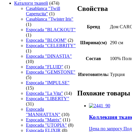
Каталоги тканей
(474)
Свойства
Casablanca "Twill
Caperucita"
(1)
Casablanca "Twister Iris"
(1)
Бренд
Дом CAR
Espocada "BLACKOUT"
(1)
Espocada "BLOOM"
(2)
Ширина(см)
290 см
Espocada "CELEBRITY"
(1)
Espocada "DINASTIA"
Состав
100% Поли
(10)
Espocada "FLUID"
(1)
Espocada "GEMSTONE"
Изготовитель:
Турция
(5)
Espocada "IMPULSE"
(15)
Похожие товары
Espocada "La Vita"
(14)
Espocada "LIBERTY"
(31)
Espocada
"MANHATTAN"
(10)
Коллекция ткане
Espocada "Matrix"
(11)
Espocada "UTOPIA"
(8)
Цена по запросу
Под
Espocada ELIXIR
(8)