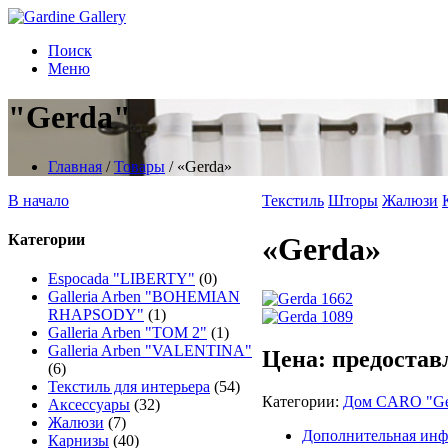
Поиск
Меню
"Gerda"
Главная
/
Товары
/
«Gerda»
В начало
Текстиль
Шторы
Жалюзи
Категории
«Gerda»
Espocada "LIBERTY"
(0)
Galleria Arben "BOHEMIAN
RHAPSODY"
(1)
Galleria Arben "TOM 2"
(1)
Galleria Arben "VALENTINA"
Цена: предостав
(6)
Текстиль для интерьера
(54)
Категории:
Дом CARO "Ge
Аксессуары
(32)
Жалюзи
(7)
Дополнительная ин
Карнизы
(40)