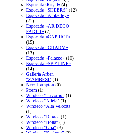
Espocada«Royal»
(4)
Espocadа "SHEERS"
(12)
Espocadа «Amberley»
(21)
Espocadа «AR DECO
PART 1»
(7)
Espocadа «CAPRICE»
(15)
Espocadа «CHARM»
(13)
Espocadа «Palazzo»
(10)
Espocadа «SKYLINE»
(14)
Galleria Arben
"ZAMBESI"
(1)
New Hampton
(0)
Poem
(1)
Windeco " Livorno"
(1)
Windeco "Adele"
(1)
Windeco "Alta Velocita"
(1)
Windeco "Bingo"
(1)
Windeco "Bolla"
(1)
Windeco "Goa"
(3)
Windeco "Kashmir"
(2)