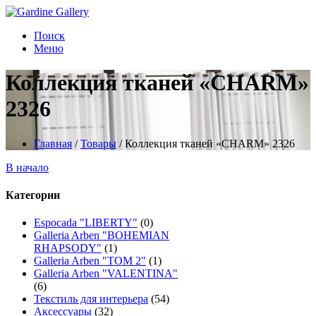
Поиск
Меню
Коллекция тканей «CHARM»
2326
Главная
/
Товары
/
Коллекция тканей «CHARM» 2326
В начало
Категории
Espocada "LIBERTY"
(0)
Galleria Arben "BOHEMIAN
RHAPSODY"
(1)
Galleria Arben "TOM 2"
(1)
Galleria Arben "VALENTINA"
(6)
Текстиль для интерьера
(54)
Аксессуары
(32)