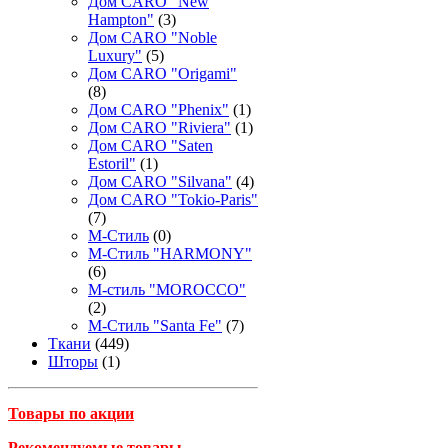
Дом CARO "New
Hampton"
(3)
Дом CARO "Noble
Luxury"
(5)
Дом CARO "Origami"
(8)
Дом CARO "Phenix"
(1)
Дом CARO "Riviera"
(1)
Дом CARO "Saten
Estoril"
(1)
Дом CARO "Silvana"
(4)
Дом CARO "Tokio-Paris"
(7)
М-Стиль
(0)
М-Стиль "HARMONY"
(6)
М-стиль "MOROCCO"
(2)
М-Стиль "Santa Fe"
(7)
Ткани
(449)
Шторы
(1)
Товары по акции
Рекомендуемые товары