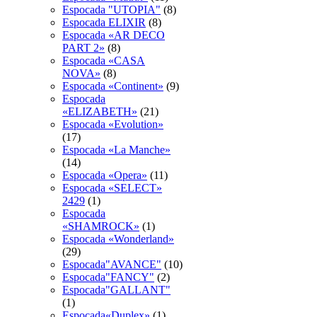
Espocada "UTOPIA"
(8)
Espocada ELIXIR
(8)
Espocada «AR DECO
PART 2»
(8)
Espocada «CASA
NOVA»
(8)
Espocada «Continent»
(9)
Espocada
«ELIZABETH»
(21)
Espocada «Evolution»
(17)
Espocada «La Manche»
(14)
Espocada «Opera»
(11)
Espocada «SELECT»
2429
(1)
Espocada
«SHAMROCK»
(1)
Espocada «Wonderland»
(29)
Espocada"AVANCE"
(10)
Espocada"FANCY"
(2)
Espocada"GALLANT"
(1)
Espocada«Duplex»
(1)