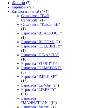
Жалюзи
(7)
Карнизы
(40)
Каталоги тканей
(474)
Casablanca "Twill
Caperucita"
(1)
Casablanca "Twister Iris"
(1)
Espocada "BLACKOUT"
(1)
Espocada "BLOOM"
(2)
Espocada "CELEBRITY"
(1)
Espocada "DINASTIA"
(10)
Espocada "FLUID"
(1)
Espocada "GEMSTONE"
(5)
Espocada "IMPULSE"
(15)
Espocada "La Vita"
(14)
Espocada "LIBERTY"
(31)
Espocada
"MANHATTAN"
(10)
Espocada "Matrix"
(11)