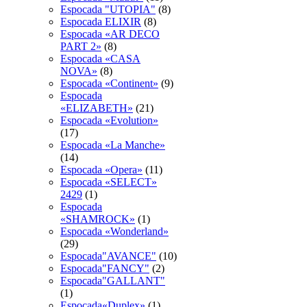
Espocada "UTOPIA"
(8)
Espocada ELIXIR
(8)
Espocada «AR DECO
PART 2»
(8)
Espocada «CASA
NOVA»
(8)
Espocada «Continent»
(9)
Espocada
«ELIZABETH»
(21)
Espocada «Evolution»
(17)
Espocada «La Manche»
(14)
Espocada «Opera»
(11)
Espocada «SELECT»
2429
(1)
Espocada
«SHAMROCK»
(1)
Espocada «Wonderland»
(29)
Espocada"AVANCE"
(10)
Espocada"FANCY"
(2)
Espocada"GALLANT"
(1)
Espocada«Duplex»
(1)