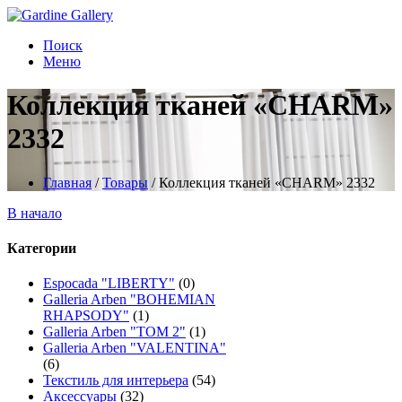
Поиск
Меню
Коллекция тканей «CHARM»
2332
Главная
/
Товары
/
Коллекция тканей «CHARM» 2332
В начало
Категории
Espocada "LIBERTY"
(0)
Galleria Arben "BOHEMIAN
RHAPSODY"
(1)
Galleria Arben "TOM 2"
(1)
Galleria Arben "VALENTINA"
(6)
Текстиль для интерьера
(54)
Аксессуары
(32)