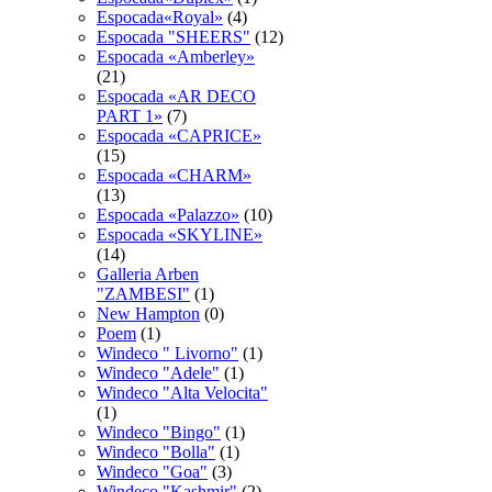
Espocada«Royal»
(4)
Espocadа "SHEERS"
(12)
Espocadа «Amberley»
(21)
Espocadа «AR DECO
PART 1»
(7)
Espocadа «CAPRICE»
(15)
Espocadа «CHARM»
(13)
Espocadа «Palazzo»
(10)
Espocadа «SKYLINE»
(14)
Galleria Arben
"ZAMBESI"
(1)
New Hampton
(0)
Poem
(1)
Windeco " Livorno"
(1)
Windeco "Adele"
(1)
Windeco "Alta Velocita"
(1)
Windeco "Bingo"
(1)
Windeco "Bolla"
(1)
Windeco "Goa"
(3)
Windeco "Kashmir"
(2)