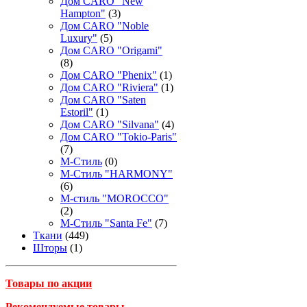
Дом CARO "New
Hampton"
(3)
Дом CARO "Noble
Luxury"
(5)
Дом CARO "Origami"
(8)
Дом CARO "Phenix"
(1)
Дом CARO "Riviera"
(1)
Дом CARO "Saten
Estoril"
(1)
Дом CARO "Silvana"
(4)
Дом CARO "Tokio-Paris"
(7)
М-Стиль
(0)
М-Стиль "HARMONY"
(6)
М-стиль "MOROCCO"
(2)
М-Стиль "Santa Fe"
(7)
Ткани
(449)
Шторы
(1)
Товары по акции
Рекомендуемые товары