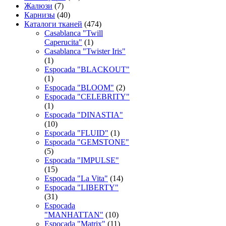
Жалюзи
(7)
Карнизы
(40)
Каталоги тканей
(474)
Casablanca "Twill
Caperucita"
(1)
Casablanca "Twister Iris"
(1)
Espocada "BLACKOUT"
(1)
Espocada "BLOOM"
(2)
Espocada "CELEBRITY"
(1)
Espocada "DINASTIA"
(10)
Espocada "FLUID"
(1)
Espocada "GEMSTONE"
(5)
Espocada "IMPULSE"
(15)
Espocada "La Vita"
(14)
Espocada "LIBERTY"
(31)
Espocada
"MANHATTAN"
(10)
Espocada "Matrix"
(11)