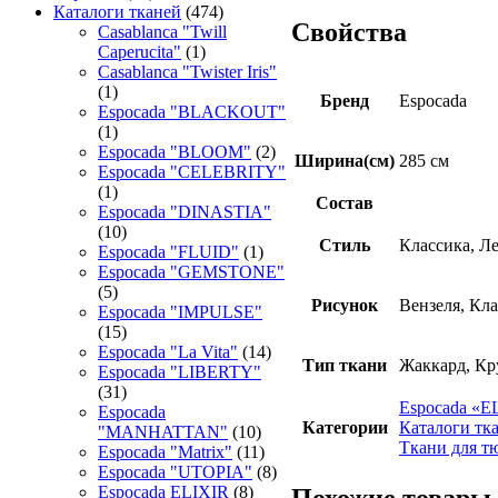
Каталоги тканей
(474)
Свойства
Casablanca "Twill
Caperucita"
(1)
Casablanca "Twister Iris"
(1)
Бренд
Espocada
Espocada "BLACKOUT"
(1)
Espocada "BLOOM"
(2)
Ширина(см)
285 см
Espocada "CELEBRITY"
(1)
Состав
Espocada "DINASTIA"
(10)
Стиль
Классика, Ле
Espocada "FLUID"
(1)
Espocada "GEMSTONE"
(5)
Рисунок
Вензеля, Кл
Espocada "IMPULSE"
(15)
Espocada "La Vita"
(14)
Тип ткани
Жаккард, Кр
Espocada "LIBERTY"
(31)
Espocada «
Espocada
Категории
Каталоги тк
"MANHATTAN"
(10)
Ткани для т
Espocada "Matrix"
(11)
Espocada "UTOPIA"
(8)
Espocada ELIXIR
(8)