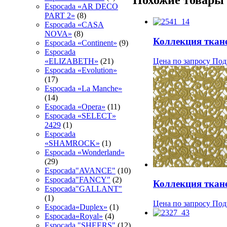
Похожие товары
Espocada «AR DECO
PART 2»
(8)
Espocada «CASA
NOVA»
(8)
Коллекция ткан
Espocada «Continent»
(9)
Espocada
Цена по запросу
Под
«ELIZABETH»
(21)
Espocada «Evolution»
(17)
Espocada «La Manche»
(14)
Espocada «Opera»
(11)
Espocada «SELECT»
2429
(1)
Espocada
«SHAMROCK»
(1)
Espocada «Wonderland»
(29)
Espocada"AVANCE"
(10)
Espocada"FANCY"
(2)
Коллекция тка
Espocada"GALLANT"
(1)
Цена по запросу
Под
Espocada«Duplex»
(1)
Espocada«Royal»
(4)
Espocadа "SHEERS"
(12)