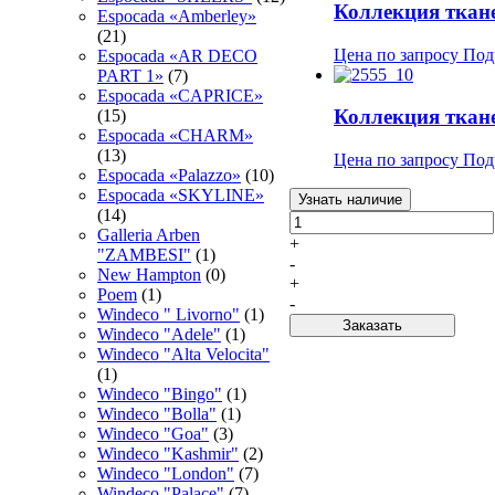
Коллекция тка
Espocadа «Amberley»
(21)
Цена по запросу
Под
Espocadа «AR DECO
PART 1»
(7)
Espocadа «CAPRICE»
Коллекция ткан
(15)
Espocadа «CHARM»
(13)
Цена по запросу
Под
Espocadа «Palazzo»
(10)
Espocadа «SKYLINE»
Узнать наличие
(14)
Galleria Arben
+
"ZAMBESI"
(1)
-
New Hampton
(0)
+
Poem
(1)
-
Windeco " Livorno"
(1)
Заказать
Windeco "Adele"
(1)
Windeco "Alta Velocita"
(1)
Windeco "Bingo"
(1)
Windeco "Bolla"
(1)
Windeco "Goa"
(3)
Windeco "Kashmir"
(2)
Windeco "London"
(7)
Windeco "Palace"
(7)