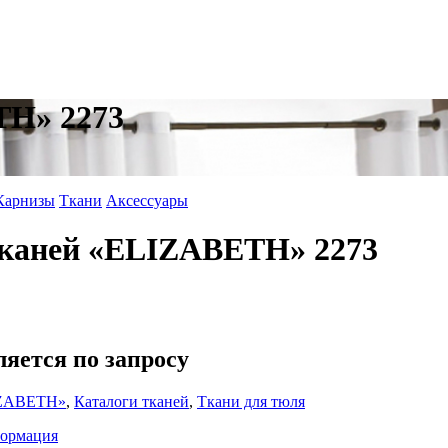
TH» 2273
Карнизы
Ткани
Аксессуары
тканей «ELIZABETH» 2273
ляется по запросу
IZABETH»
,
Каталоги тканей
,
Ткани для тюля
формация