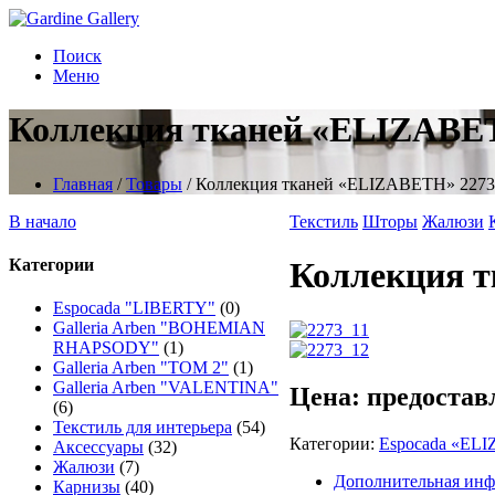
Поиск
Меню
Коллекция тканей «ELIZABE
Главная
/
Товары
/
Коллекция тканей «ELIZABETH» 2273
В начало
Текстиль
Шторы
Жалюзи
Категории
Коллекция 
Espocada "LIBERTY"
(0)
Galleria Arben "BOHEMIAN
RHAPSODY"
(1)
Galleria Arben "TOM 2"
(1)
Galleria Arben "VALENTINA"
Цена: предостав
(6)
Текстиль для интерьера
(54)
Категории:
Espocada «EL
Аксессуары
(32)
Жалюзи
(7)
Дополнительная ин
Карнизы
(40)