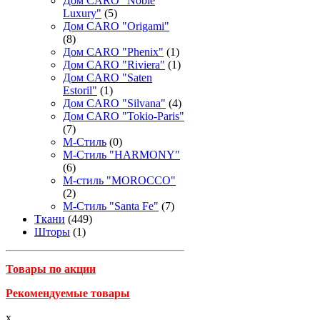
Дом CARO "Noble
Luxury"
(5)
Дом CARO "Origami"
(8)
Дом CARO "Phenix"
(1)
Дом CARO "Riviera"
(1)
Дом CARO "Saten
Estoril"
(1)
Дом CARO "Silvana"
(4)
Дом CARO "Tokio-Paris"
(7)
М-Стиль
(0)
М-Стиль "HARMONY"
(6)
М-стиль "MOROCCO"
(2)
М-Стиль "Santa Fe"
(7)
Ткани
(449)
Шторы
(1)
Товары по акции
Рекомендуемые товары
x