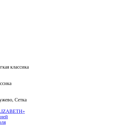
гкая классика
ассика
ужево, Сетка
ELIZABETH»
аней
юля