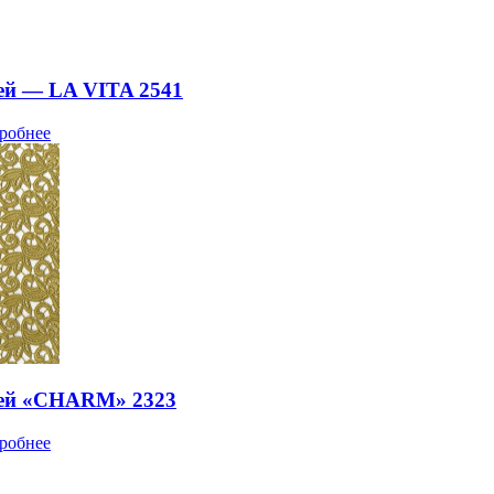
ей — LA VITA 2541
робнее
ней «CHARM» 2323
робнее