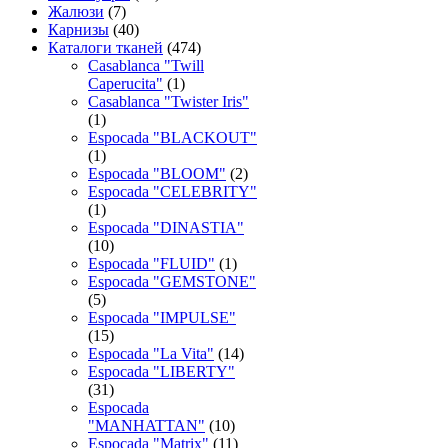
Жалюзи
(7)
Карнизы
(40)
Каталоги тканей
(474)
Casablanca "Twill
Caperucita"
(1)
Casablanca "Twister Iris"
(1)
Espocada "BLACKOUT"
(1)
Espocada "BLOOM"
(2)
Espocada "CELEBRITY"
(1)
Espocada "DINASTIA"
(10)
Espocada "FLUID"
(1)
Espocada "GEMSTONE"
(5)
Espocada "IMPULSE"
(15)
Espocada "La Vita"
(14)
Espocada "LIBERTY"
(31)
Espocada
"MANHATTAN"
(10)
Espocada "Matrix"
(11)