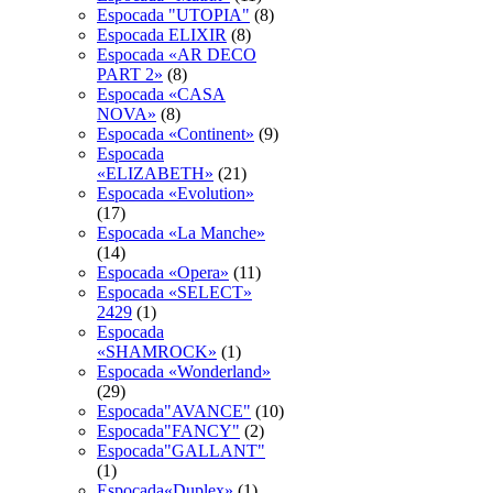
Espocada "UTOPIA"
(8)
Espocada ELIXIR
(8)
Espocada «AR DECO
PART 2»
(8)
Espocada «CASA
NOVA»
(8)
Espocada «Continent»
(9)
Espocada
«ELIZABETH»
(21)
Espocada «Evolution»
(17)
Espocada «La Manche»
(14)
Espocada «Opera»
(11)
Espocada «SELECT»
2429
(1)
Espocada
«SHAMROCK»
(1)
Espocada «Wonderland»
(29)
Espocada"AVANCE"
(10)
Espocada"FANCY"
(2)
Espocada"GALLANT"
(1)
Espocada«Duplex»
(1)