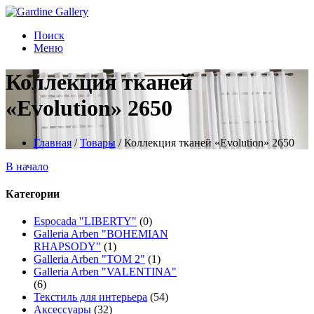
Поиск
Меню
Коллекция тканей
«Evolution» 2650
Главная
/
Товары
/
Коллекция тканей «Evolution» 2650
В начало
Категории
Espocada "LIBERTY"
(0)
Galleria Arben "BOHEMIAN
RHAPSODY"
(1)
Galleria Arben "TOM 2"
(1)
Galleria Arben "VALENTINA"
(6)
Текстиль для интерьера
(54)
Аксессуары
(32)