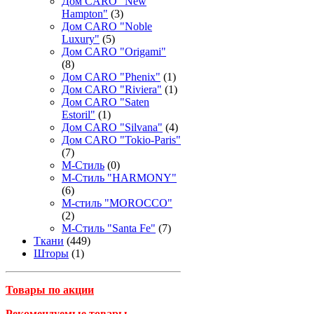
Дом CARO "New
Hampton"
(3)
Дом CARO "Noble
Luxury"
(5)
Дом CARO "Origami"
(8)
Дом CARO "Phenix"
(1)
Дом CARO "Riviera"
(1)
Дом CARO "Saten
Estoril"
(1)
Дом CARO "Silvana"
(4)
Дом CARO "Tokio-Paris"
(7)
М-Стиль
(0)
М-Стиль "HARMONY"
(6)
М-стиль "MOROCCO"
(2)
М-Стиль "Santa Fe"
(7)
Ткани
(449)
Шторы
(1)
Товары по акции
Рекомендуемые товары