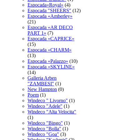
Espocada«Royal»
(4)
Espocadа "SHEERS"
(12)
Espocadа «Amberley»
(21)
Espocadа «AR DECO
PART 1»
(7)
Espocadа «CAPRICE»
(15)
Espocadа «CHARM»
(13)
Espocadа «Palazzo»
(10)
Espocadа «SKYLINE»
(14)
Galleria Arben
"ZAMBESI"
(1)
New Hampton
(0)
Poem
(1)
Windeco " Livorno"
(1)
Windeco "Adele"
(1)
Windeco "Alta Velocita"
(1)
Windeco "Bingo"
(1)
Windeco "Bolla"
(1)
Windeco "Goa"
(3)
Windeco "Kashmir"
(2)