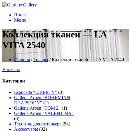
Поиск
Меню
Коллекция тканей — LA
VITA 2540
Главная
/
Товары
/
Коллекция тканей — LA VITA 2540
В начало
Категории
Espocada "LIBERTY"
(0)
Galleria Arben "BOHEMIAN
RHAPSODY"
(1)
Galleria Arben "TOM 2"
(1)
Galleria Arben "VALENTINA"
(6)
Текстиль для интерьера
(54)
Аксессуары
(32)