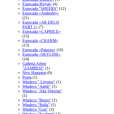
Espocada«Royal»
(4)
Espocadа "SHEERS"
(12)
Espocadа «Amberley»
(21)
Espocadа «AR DECO
PART 1»
(7)
Espocadа «CAPRICE»
(15)
Espocadа «CHARM»
(13)
Espocadа «Palazzo»
(10)
Espocadа «SKYLINE»
(14)
Galleria Arben
"ZAMBESI"
(1)
New Hampton
(0)
Poem
(1)
Windeco " Livorno"
(1)
Windeco "Adele"
(1)
Windeco "Alta Velocita"
(1)
Windeco "Bingo"
(1)
Windeco "Bolla"
(1)
Windeco "Goa"
(3)
Windeco "Kashmir"
(2)