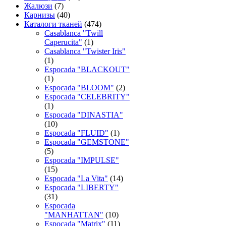
Жалюзи
(7)
Карнизы
(40)
Каталоги тканей
(474)
Casablanca "Twill
Caperucita"
(1)
Casablanca "Twister Iris"
(1)
Espocada "BLACKOUT"
(1)
Espocada "BLOOM"
(2)
Espocada "CELEBRITY"
(1)
Espocada "DINASTIA"
(10)
Espocada "FLUID"
(1)
Espocada "GEMSTONE"
(5)
Espocada "IMPULSE"
(15)
Espocada "La Vita"
(14)
Espocada "LIBERTY"
(31)
Espocada
"MANHATTAN"
(10)
Espocada "Matrix"
(11)