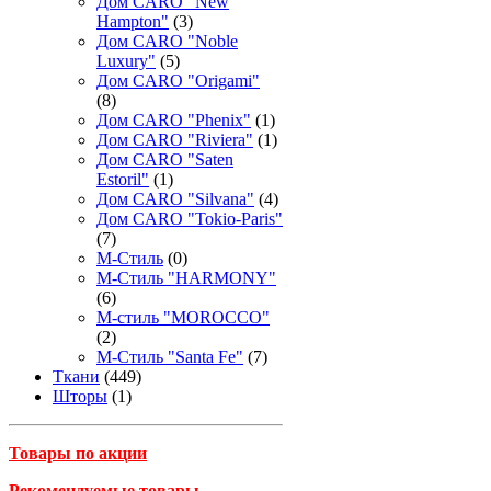
Дом CARO "New
Hampton"
(3)
Дом CARO "Noble
Luxury"
(5)
Дом CARO "Origami"
(8)
Дом CARO "Phenix"
(1)
Дом CARO "Riviera"
(1)
Дом CARO "Saten
Estoril"
(1)
Дом CARO "Silvana"
(4)
Дом CARO "Tokio-Paris"
(7)
М-Стиль
(0)
М-Стиль "HARMONY"
(6)
М-стиль "MOROCCO"
(2)
М-Стиль "Santa Fe"
(7)
Ткани
(449)
Шторы
(1)
Товары по акции
Рекомендуемые товары