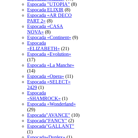
Espocada "UTOPIA"
(8)
Espocada ELIXIR
(8)
Espocada «AR DECO
PART 2»
(8)
Espocada «CASA
NOVA»
(8)
Espocada «Continent»
(9)
Espocada
«ELIZABETH»
(21)
Espocada «Evolution»
(17)
Espocada «La Manche»
(14)
Espocada «Opera»
(11)
Espocada «SELECT»
2429
(1)
Espocada
«SHAMROCK»
(1)
Espocada «Wonderland»
(29)
Espocada"AVANCE"
(10)
Espocada"FANCY"
(2)
Espocada"GALLANT"
(1)
Espocada«Duplex»
(1)