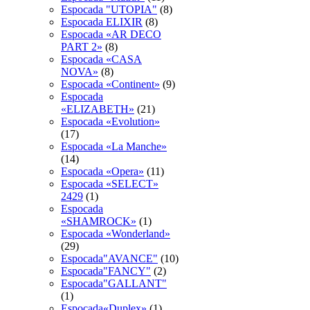
Espocada "UTOPIA"
(8)
Espocada ELIXIR
(8)
Espocada «AR DECO
PART 2»
(8)
Espocada «CASA
NOVA»
(8)
Espocada «Continent»
(9)
Espocada
«ELIZABETH»
(21)
Espocada «Evolution»
(17)
Espocada «La Manche»
(14)
Espocada «Opera»
(11)
Espocada «SELECT»
2429
(1)
Espocada
«SHAMROCK»
(1)
Espocada «Wonderland»
(29)
Espocada"AVANCE"
(10)
Espocada"FANCY"
(2)
Espocada"GALLANT"
(1)
Espocada«Duplex»
(1)