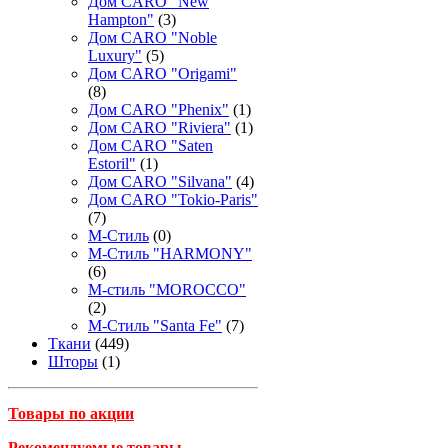
Дом CARO "New
Hampton"
(3)
Дом CARO "Noble
Luxury"
(5)
Дом CARO "Origami"
(8)
Дом CARO "Phenix"
(1)
Дом CARO "Riviera"
(1)
Дом CARO "Saten
Estoril"
(1)
Дом CARO "Silvana"
(4)
Дом CARO "Tokio-Paris"
(7)
М-Стиль
(0)
М-Стиль "HARMONY"
(6)
М-стиль "MOROCCO"
(2)
М-Стиль "Santa Fe"
(7)
Ткани
(449)
Шторы
(1)
Товары по акции
Рекомендуемые товары