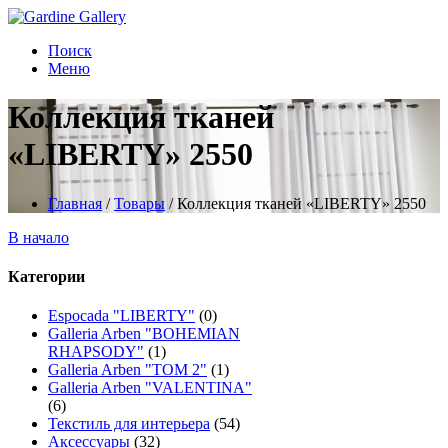
Поиск
Меню
Коллекция тканей
«LIBERTY» 2550
Главная
/
Товары
/
Коллекция тканей «LIBERTY» 2550
В начало
Категории
Espocada "LIBERTY"
(0)
Galleria Arben "BOHEMIAN
RHAPSODY"
(1)
Galleria Arben "TOM 2"
(1)
Galleria Arben "VALENTINA"
(6)
Текстиль для интерьера
(54)
Аксессуары
(32)