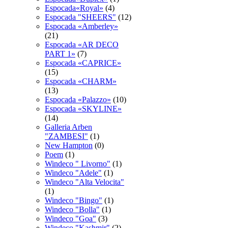
Espocada«Royal»
(4)
Espocadа "SHEERS"
(12)
Espocadа «Amberley»
(21)
Espocadа «AR DECO
PART 1»
(7)
Espocadа «CAPRICE»
(15)
Espocadа «CHARM»
(13)
Espocadа «Palazzo»
(10)
Espocadа «SKYLINE»
(14)
Galleria Arben
"ZAMBESI"
(1)
New Hampton
(0)
Poem
(1)
Windeco " Livorno"
(1)
Windeco "Adele"
(1)
Windeco "Alta Velocita"
(1)
Windeco "Bingo"
(1)
Windeco "Bolla"
(1)
Windeco "Goa"
(3)
Windeco "Kashmir"
(2)