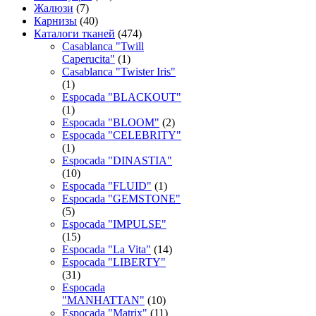
Жалюзи
(7)
Карнизы
(40)
Каталоги тканей
(474)
Casablanca "Twill
Caperucita"
(1)
Casablanca "Twister Iris"
(1)
Espocada "BLACKOUT"
(1)
Espocada "BLOOM"
(2)
Espocada "CELEBRITY"
(1)
Espocada "DINASTIA"
(10)
Espocada "FLUID"
(1)
Espocada "GEMSTONE"
(5)
Espocada "IMPULSE"
(15)
Espocada "La Vita"
(14)
Espocada "LIBERTY"
(31)
Espocada
"MANHATTAN"
(10)
Espocada "Matrix"
(11)