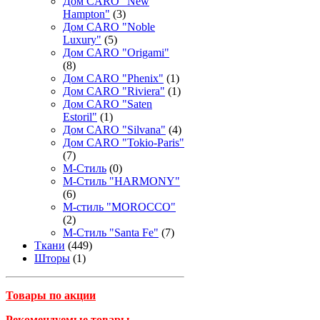
Дом CARO "New
Hampton"
(3)
Дом CARO "Noble
Luxury"
(5)
Дом CARO "Origami"
(8)
Дом CARO "Phenix"
(1)
Дом CARO "Riviera"
(1)
Дом CARO "Saten
Estoril"
(1)
Дом CARO "Silvana"
(4)
Дом CARO "Tokio-Paris"
(7)
М-Стиль
(0)
М-Стиль "HARMONY"
(6)
М-стиль "MOROCCO"
(2)
М-Стиль "Santa Fe"
(7)
Ткани
(449)
Шторы
(1)
Товары по акции
Рекомендуемые товары