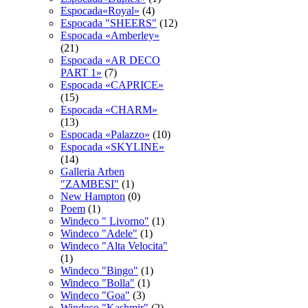
Espocada«Royal»
(4)
Espocadа "SHEERS"
(12)
Espocadа «Amberley»
(21)
Espocadа «AR DECO
PART 1»
(7)
Espocadа «CAPRICE»
(15)
Espocadа «CHARM»
(13)
Espocadа «Palazzo»
(10)
Espocadа «SKYLINE»
(14)
Galleria Arben
"ZAMBESI"
(1)
New Hampton
(0)
Poem
(1)
Windeco " Livorno"
(1)
Windeco "Adele"
(1)
Windeco "Alta Velocita"
(1)
Windeco "Bingo"
(1)
Windeco "Bolla"
(1)
Windeco "Goa"
(3)
Windeco "Kashmir"
(2)