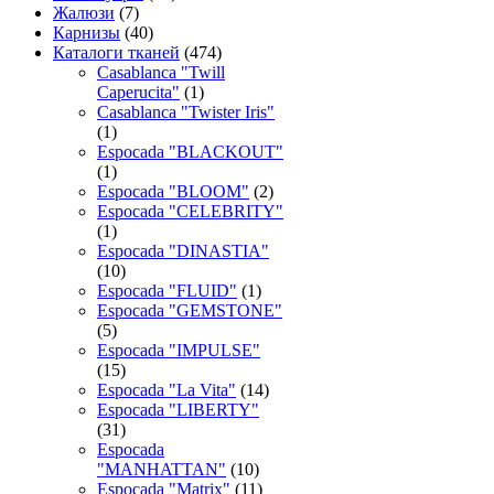
Жалюзи
(7)
Карнизы
(40)
Каталоги тканей
(474)
Casablanca "Twill
Caperucita"
(1)
Casablanca "Twister Iris"
(1)
Espocada "BLACKOUT"
(1)
Espocada "BLOOM"
(2)
Espocada "CELEBRITY"
(1)
Espocada "DINASTIA"
(10)
Espocada "FLUID"
(1)
Espocada "GEMSTONE"
(5)
Espocada "IMPULSE"
(15)
Espocada "La Vita"
(14)
Espocada "LIBERTY"
(31)
Espocada
"MANHATTAN"
(10)
Espocada "Matrix"
(11)