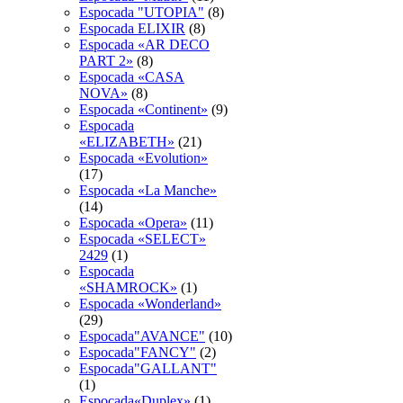
Espocada "UTOPIA"
(8)
Espocada ELIXIR
(8)
Espocada «AR DECO
PART 2»
(8)
Espocada «CASA
NOVA»
(8)
Espocada «Continent»
(9)
Espocada
«ELIZABETH»
(21)
Espocada «Evolution»
(17)
Espocada «La Manche»
(14)
Espocada «Opera»
(11)
Espocada «SELECT»
2429
(1)
Espocada
«SHAMROCK»
(1)
Espocada «Wonderland»
(29)
Espocada"AVANCE"
(10)
Espocada"FANCY"
(2)
Espocada"GALLANT"
(1)
Espocada«Duplex»
(1)