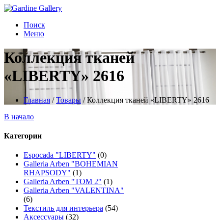
Поиск
Меню
Коллекция тканей
«LIBERTY» 2616
Главная
/
Товары
/
Коллекция тканей «LIBERTY» 2616
В начало
Категории
Espocada "LIBERTY"
(0)
Galleria Arben "BOHEMIAN
RHAPSODY"
(1)
Galleria Arben "TOM 2"
(1)
Galleria Arben "VALENTINA"
(6)
Текстиль для интерьера
(54)
Аксессуары
(32)