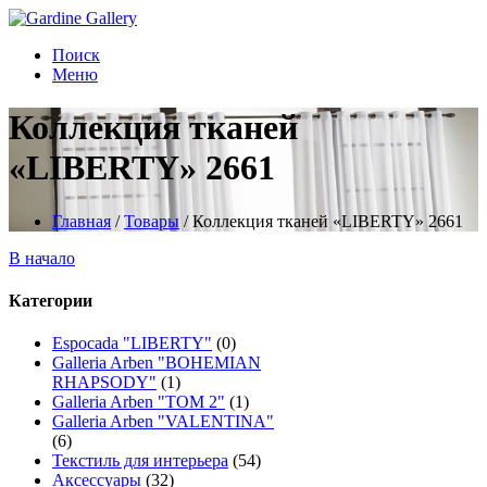
Поиск
Меню
Коллекция тканей
«LIBERTY» 2661
Главная
/
Товары
/
Коллекция тканей «LIBERTY» 2661
В начало
Категории
Espocada "LIBERTY"
(0)
Galleria Arben "BOHEMIAN
RHAPSODY"
(1)
Galleria Arben "TOM 2"
(1)
Galleria Arben "VALENTINA"
(6)
Текстиль для интерьера
(54)
Аксессуары
(32)