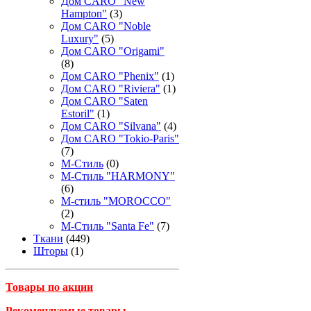
Дом CARO "New
Hampton"
(3)
Дом CARO "Noble
Luxury"
(5)
Дом CARO "Origami"
(8)
Дом CARO "Phenix"
(1)
Дом CARO "Riviera"
(1)
Дом CARO "Saten
Estoril"
(1)
Дом CARO "Silvana"
(4)
Дом CARO "Tokio-Paris"
(7)
М-Стиль
(0)
М-Стиль "HARMONY"
(6)
М-стиль "MOROCCO"
(2)
М-Стиль "Santa Fe"
(7)
Ткани
(449)
Шторы
(1)
Товары по акции
Рекомендуемые товары