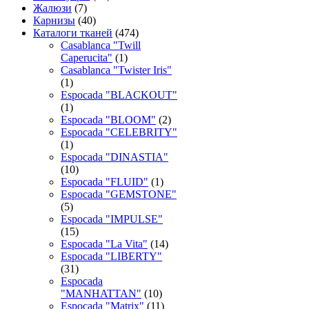
Жалюзи
(7)
Карнизы
(40)
Каталоги тканей
(474)
Casablanca "Twill
Caperucita"
(1)
Casablanca "Twister Iris"
(1)
Espocada "BLACKOUT"
(1)
Espocada "BLOOM"
(2)
Espocada "CELEBRITY"
(1)
Espocada "DINASTIA"
(10)
Espocada "FLUID"
(1)
Espocada "GEMSTONE"
(5)
Espocada "IMPULSE"
(15)
Espocada "La Vita"
(14)
Espocada "LIBERTY"
(31)
Espocada
"MANHATTAN"
(10)
Espocada "Matrix"
(11)