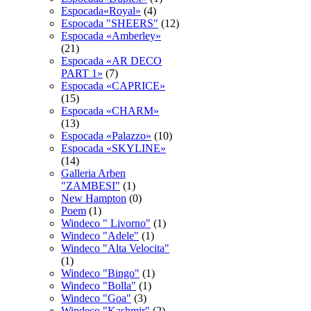
Espocada«Royal»
(4)
Espocadа "SHEERS"
(12)
Espocadа «Amberley»
(21)
Espocadа «AR DECO
PART 1»
(7)
Espocadа «CAPRICE»
(15)
Espocadа «CHARM»
(13)
Espocadа «Palazzo»
(10)
Espocadа «SKYLINE»
(14)
Galleria Arben
"ZAMBESI"
(1)
New Hampton
(0)
Poem
(1)
Windeco " Livorno"
(1)
Windeco "Adele"
(1)
Windeco "Alta Velocita"
(1)
Windeco "Bingo"
(1)
Windeco "Bolla"
(1)
Windeco "Goa"
(3)
Windeco "Kashmir"
(2)