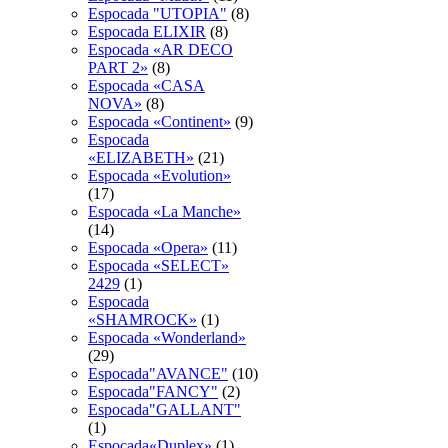
Espocada "UTOPIA"
(8)
Espocada ELIXIR
(8)
Espocada «AR DECO
PART 2»
(8)
Espocada «CASA
NOVA»
(8)
Espocada «Continent»
(9)
Espocada
«ELIZABETH»
(21)
Espocada «Evolution»
(17)
Espocada «La Manche»
(14)
Espocada «Opera»
(11)
Espocada «SELECT»
2429
(1)
Espocada
«SHAMROCK»
(1)
Espocada «Wonderland»
(29)
Espocada"AVANCE"
(10)
Espocada"FANCY"
(2)
Espocada"GALLANT"
(1)
Espocada«Duplex»
(1)