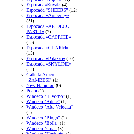
Espocada«Royal»
(4)
Espocadа "SHEERS"
(12)
Espocadа «Amberley»
(21)
Espocadа «AR DECO
PART 1»
(7)
Espocadа «CAPRICE»
(15)
Espocadа «CHARM»
(13)
Espocadа «Palazzo»
(10)
Espocadа «SKYLINE»
(14)
Galleria Arben
"ZAMBESI"
(1)
New Hampton
(0)
Poem
(1)
Windeco " Livorno"
(1)
Windeco "Adele"
(1)
Windeco "Alta Velocita"
(1)
Windeco "Bingo"
(1)
Windeco "Bolla"
(1)
Windeco "Goa"
(3)
Windeco "Kashmir"
(2)