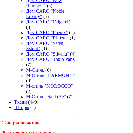
Дом CARO "New
Hampton"
(3)
Дом CARO "Noble
Luxury"
(5)
Дом CARO "Origami"
(8)
Дом CARO "Phenix"
(1)
Дом CARO "Riviera"
(1)
Дом CARO "Saten
Estoril"
(1)
Дом CARO "Silvana"
(4)
Дом CARO "Tokio-Paris"
(7)
М-Стиль
(0)
М-Стиль "HARMONY"
(6)
М-стиль "MOROCCO"
(2)
М-Стиль "Santa Fe"
(7)
Ткани
(449)
Шторы
(1)
Товары по акции
Рекомендуемые товары