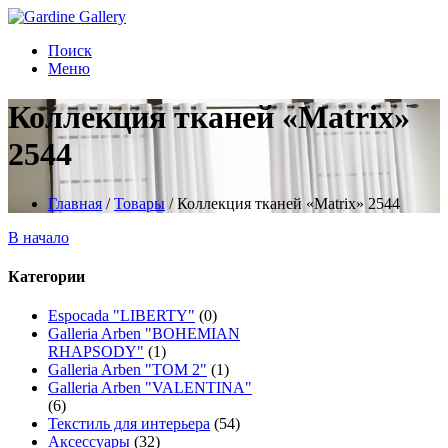
Поиск
Меню
Коллекция тканей «Matrix»
2544
Главная
/
Товары
/
Коллекция тканей «Matrix» 2544
В начало
Категории
Espocada "LIBERTY"
(0)
Galleria Arben "BOHEMIAN
RHAPSODY"
(1)
Galleria Arben "TOM 2"
(1)
Galleria Arben "VALENTINA"
(6)
Текстиль для интерьера
(54)
Аксессуары
(32)