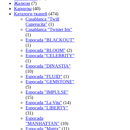
Жалюзи
(7)
Карнизы
(40)
Каталоги тканей
(474)
Casablanca "Twill
Caperucita"
(1)
Casablanca "Twister Iris"
(1)
Espocada "BLACKOUT"
(1)
Espocada "BLOOM"
(2)
Espocada "CELEBRITY"
(1)
Espocada "DINASTIA"
(10)
Espocada "FLUID"
(1)
Espocada "GEMSTONE"
(5)
Espocada "IMPULSE"
(15)
Espocada "La Vita"
(14)
Espocada "LIBERTY"
(31)
Espocada
"MANHATTAN"
(10)
Espocada "Matrix"
(11)