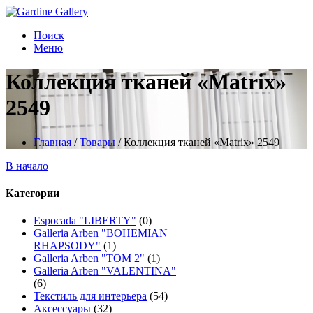
Поиск
Меню
Коллекция тканей «Matrix»
2549
Главная
/
Товары
/
Коллекция тканей «Matrix» 2549
В начало
Категории
Espocada "LIBERTY"
(0)
Galleria Arben "BOHEMIAN
RHAPSODY"
(1)
Galleria Arben "TOM 2"
(1)
Galleria Arben "VALENTINA"
(6)
Текстиль для интерьера
(54)
Аксессуары
(32)