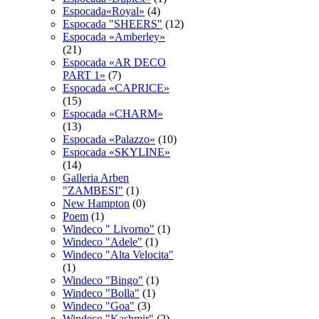
Espocada«Royal»
(4)
Espocadа "SHEERS"
(12)
Espocadа «Amberley»
(21)
Espocadа «AR DECO
PART 1»
(7)
Espocadа «CAPRICE»
(15)
Espocadа «CHARM»
(13)
Espocadа «Palazzo»
(10)
Espocadа «SKYLINE»
(14)
Galleria Arben
"ZAMBESI"
(1)
New Hampton
(0)
Poem
(1)
Windeco " Livorno"
(1)
Windeco "Adele"
(1)
Windeco "Alta Velocita"
(1)
Windeco "Bingo"
(1)
Windeco "Bolla"
(1)
Windeco "Goa"
(3)
Windeco "Kashmir"
(2)