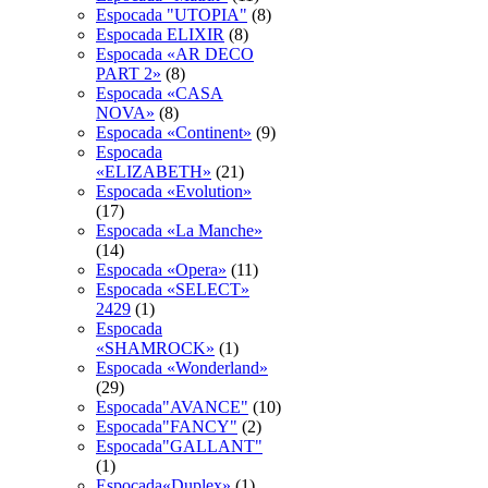
Espocada "UTOPIA"
(8)
Espocada ELIXIR
(8)
Espocada «AR DECO
PART 2»
(8)
Espocada «CASA
NOVA»
(8)
Espocada «Continent»
(9)
Espocada
«ELIZABETH»
(21)
Espocada «Evolution»
(17)
Espocada «La Manche»
(14)
Espocada «Opera»
(11)
Espocada «SELECT»
2429
(1)
Espocada
«SHAMROCK»
(1)
Espocada «Wonderland»
(29)
Espocada"AVANCE"
(10)
Espocada"FANCY"
(2)
Espocada"GALLANT"
(1)
Espocada«Duplex»
(1)