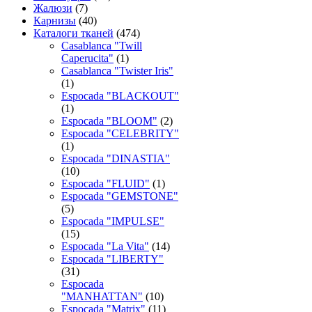
Жалюзи
(7)
Карнизы
(40)
Каталоги тканей
(474)
Casablanca "Twill
Caperucita"
(1)
Casablanca "Twister Iris"
(1)
Espocada "BLACKOUT"
(1)
Espocada "BLOOM"
(2)
Espocada "CELEBRITY"
(1)
Espocada "DINASTIA"
(10)
Espocada "FLUID"
(1)
Espocada "GEMSTONE"
(5)
Espocada "IMPULSE"
(15)
Espocada "La Vita"
(14)
Espocada "LIBERTY"
(31)
Espocada
"MANHATTAN"
(10)
Espocada "Matrix"
(11)