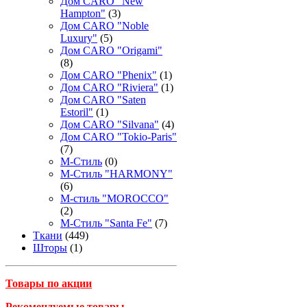
Дом CARO "New
Hampton"
(3)
Дом CARO "Noble
Luxury"
(5)
Дом CARO "Origami"
(8)
Дом CARO "Phenix"
(1)
Дом CARO "Riviera"
(1)
Дом CARO "Saten
Estoril"
(1)
Дом CARO "Silvana"
(4)
Дом CARO "Tokio-Paris"
(7)
М-Стиль
(0)
М-Стиль "HARMONY"
(6)
М-стиль "MOROCCO"
(2)
М-Стиль "Santa Fe"
(7)
Ткани
(449)
Шторы
(1)
Товары по акции
Рекомендуемые товары