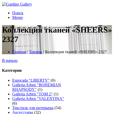
Поиск
Меню
Коллекция тканей «SHEERS»
2327
Главная
/
Товары
/
Коллекция тканей «SHEERS» 2327
В начало
Категории
Espocada "LIBERTY"
(0)
Galleria Arben "BOHEMIAN
RHAPSODY"
(1)
Galleria Arben "TOM 2"
(1)
Galleria Arben "VALENTINA"
(6)
Текстиль для интерьера
(54)
Аксессуары
(32)