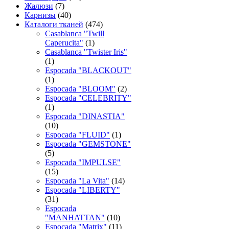
Жалюзи
(7)
Карнизы
(40)
Каталоги тканей
(474)
Casablanca "Twill
Caperucita"
(1)
Casablanca "Twister Iris"
(1)
Espocada "BLACKOUT"
(1)
Espocada "BLOOM"
(2)
Espocada "CELEBRITY"
(1)
Espocada "DINASTIA"
(10)
Espocada "FLUID"
(1)
Espocada "GEMSTONE"
(5)
Espocada "IMPULSE"
(15)
Espocada "La Vita"
(14)
Espocada "LIBERTY"
(31)
Espocada
"MANHATTAN"
(10)
Espocada "Matrix"
(11)