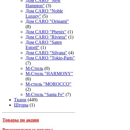
Дом CARO "New
Hampton"
(3)
Дом CARO "Noble
Luxury"
(5)
Дом CARO "Origami"
(8)
Дом CARO "Phenix"
(1)
Дом CARO "Riviera"
(1)
Дом CARO "Saten
Estoril"
(1)
Дом CARO "Silvana"
(4)
Дом CARO "Tokio-Paris"
(7)
М-Стиль
(0)
М-Стиль "HARMONY"
(6)
М-стиль "MOROCCO"
(2)
М-Стиль "Santa Fe"
(7)
Ткани
(449)
Шторы
(1)
Товары по акции
Рекомендуемые товары