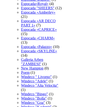
Espocada«Royal»
(4)
Espocadа "SHEERS"
(12)
Espocadа «Amberley»
(21)
Espocadа «AR DECO
PART 1»
(7)
Espocadа «CAPRICE»
(15)
Espocadа «CHARM»
(13)
Espocadа «Palazzo»
(10)
Espocadа «SKYLINE»
(14)
Galleria Arben
"ZAMBESI"
(1)
New Hampton
(0)
Poem
(1)
Windeco " Livorno"
(1)
Windeco "Adele"
(1)
Windeco "Alta Velocita"
(1)
Windeco "Bingo"
(1)
Windeco "Bolla"
(1)
Windeco "Goa"
(3)
Windeco "Kashmir"
(2)