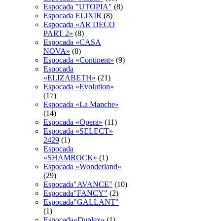
Espocada "UTOPIA"
(8)
Espocada ELIXIR
(8)
Espocada «AR DECO
PART 2»
(8)
Espocada «CASA
NOVA»
(8)
Espocada «Continent»
(9)
Espocada
«ELIZABETH»
(21)
Espocada «Evolution»
(17)
Espocada «La Manche»
(14)
Espocada «Opera»
(11)
Espocada «SELECT»
2429
(1)
Espocada
«SHAMROCK»
(1)
Espocada «Wonderland»
(29)
Espocada"AVANCE"
(10)
Espocada"FANCY"
(2)
Espocada"GALLANT"
(1)
Espocada«Duplex»
(1)