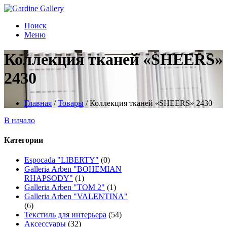
Поиск
Меню
Коллекция тканей «SHEERS»
2430
Главная
/
Товары
/
Коллекция тканей «SHEERS» 2430
В начало
Категории
Espocada "LIBERTY"
(0)
Galleria Arben "BOHEMIAN
RHAPSODY"
(1)
Galleria Arben "TOM 2"
(1)
Galleria Arben "VALENTINA"
(6)
Текстиль для интерьера
(54)
Аксессуары
(32)