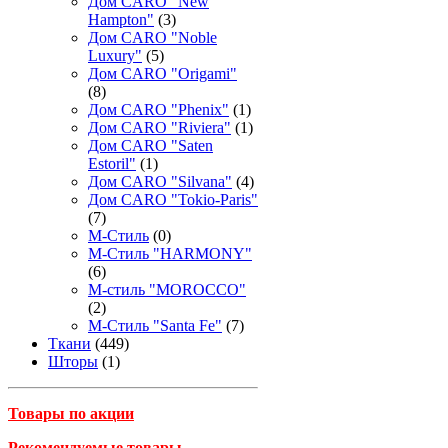
Дом CARO "New
Hampton"
(3)
Дом CARO "Noble
Luxury"
(5)
Дом CARO "Origami"
(8)
Дом CARO "Phenix"
(1)
Дом CARO "Riviera"
(1)
Дом CARO "Saten
Estoril"
(1)
Дом CARO "Silvana"
(4)
Дом CARO "Tokio-Paris"
(7)
М-Стиль
(0)
М-Стиль "HARMONY"
(6)
М-стиль "MOROCCO"
(2)
М-Стиль "Santa Fe"
(7)
Ткани
(449)
Шторы
(1)
Товары по акции
Рекомендуемые товары