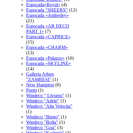
Espocada«Royal»
(4)
Espocadа "SHEERS"
(12)
Espocadа «Amberley»
(21)
Espocadа «AR DECO
PART 1»
(7)
Espocadа «CAPRICE»
(15)
Espocadа «CHARM»
(13)
Espocadа «Palazzo»
(10)
Espocadа «SKYLINE»
(14)
Galleria Arben
"ZAMBESI"
(1)
New Hampton
(0)
Poem
(1)
Windeco " Livorno"
(1)
Windeco "Adele"
(1)
Windeco "Alta Velocita"
(1)
Windeco "Bingo"
(1)
Windeco "Bolla"
(1)
Windeco "Goa"
(3)
Windeco "Kashmir"
(2)