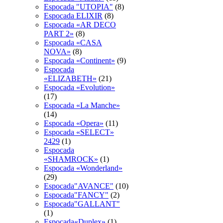
Espocada "UTOPIA"
(8)
Espocada ELIXIR
(8)
Espocada «AR DECO
PART 2»
(8)
Espocada «CASA
NOVA»
(8)
Espocada «Continent»
(9)
Espocada
«ELIZABETH»
(21)
Espocada «Evolution»
(17)
Espocada «La Manche»
(14)
Espocada «Opera»
(11)
Espocada «SELECT»
2429
(1)
Espocada
«SHAMROCK»
(1)
Espocada «Wonderland»
(29)
Espocada"AVANCE"
(10)
Espocada"FANCY"
(2)
Espocada"GALLANT"
(1)
Espocada«Duplex»
(1)