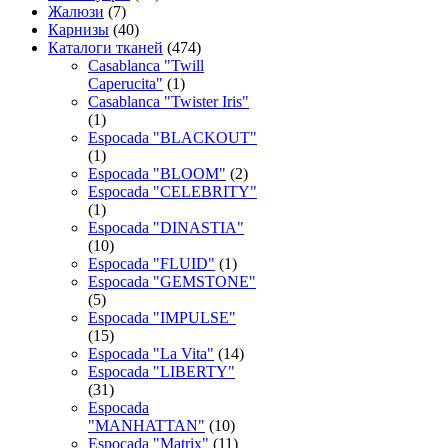
Жалюзи
(7)
Карнизы
(40)
Каталоги тканей
(474)
Casablanca "Twill
Caperucita"
(1)
Casablanca "Twister Iris"
(1)
Espocada "BLACKOUT"
(1)
Espocada "BLOOM"
(2)
Espocada "CELEBRITY"
(1)
Espocada "DINASTIA"
(10)
Espocada "FLUID"
(1)
Espocada "GEMSTONE"
(5)
Espocada "IMPULSE"
(15)
Espocada "La Vita"
(14)
Espocada "LIBERTY"
(31)
Espocada
"MANHATTAN"
(10)
Espocada "Matrix"
(11)