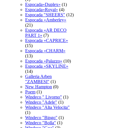
Espocada«Duplex»
(1)
Espocada«Royal»
(4)
Espocadа "SHEERS"
(12)
Espocadа «Amberley»
(21)
Espocadа «AR DECO
PART 1»
(7)
Espocadа «CAPRICE»
(15)
Espocadа «CHARM»
(13)
Espocadа «Palazzo»
(10)
Espocadа «SKYLINE»
(14)
Galleria Arben
"ZAMBESI"
(1)
New Hampton
(0)
Poem
(1)
Windeco " Livorno"
(1)
Windeco "Adele"
(1)
Windeco "Alta Velocita"
(1)
Windeco "Bingo"
(1)
Windeco "Bolla"
(1)
Windeco "Goa"
(3)