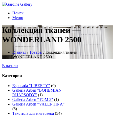
Поиск
Меню
Коллекция тканей —
WONDERLAND 2500
Главная
/
Товары
/
Коллекция тканей —
WONDERLAND 2500
В начало
Категории
Espocada "LIBERTY"
(0)
Galleria Arben "BOHEMIAN
RHAPSODY"
(1)
Galleria Arben "TOM 2"
(1)
Galleria Arben "VALENTINA"
(6)
Текстиль для интерьера
(54)