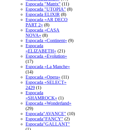
Espocada "Matrix"
(11)
Espocada "UTOPIA"
(8)
Espocada ELIXIR
(8)
Espocada «AR DECO
PART 2»
(8)
Espocada «CASA
NOVA»
(8)
Espocada «Continent»
(9)
Espocada
«ELIZABETH»
(21)
Espocada «Evolution»
(17)
Espocada «La Manche»
(14)
Espocada «Opera»
(11)
Espocada «SELECT»
2429
(1)
Espocada
«SHAMROCK»
(1)
Espocada «Wonderland»
(29)
Espocada"AVANCE"
(10)
Espocada"FANCY"
(2)
Espocada"GALLANT"
(1)