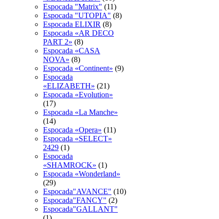
Espocada "Matrix"
(11)
Espocada "UTOPIA"
(8)
Espocada ELIXIR
(8)
Espocada «AR DECO
PART 2»
(8)
Espocada «CASA
NOVA»
(8)
Espocada «Continent»
(9)
Espocada
«ELIZABETH»
(21)
Espocada «Evolution»
(17)
Espocada «La Manche»
(14)
Espocada «Opera»
(11)
Espocada «SELECT»
2429
(1)
Espocada
«SHAMROCK»
(1)
Espocada «Wonderland»
(29)
Espocada"AVANCE"
(10)
Espocada"FANCY"
(2)
Espocada"GALLANT"
(1)