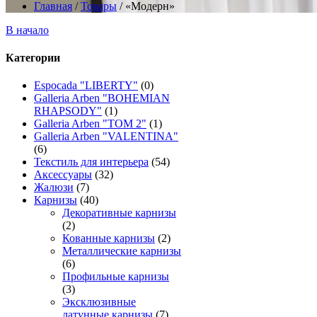
Главная
/
Товары
/
«Модерн»
В начало
Категории
Espocada "LIBERTY"
(0)
Galleria Arben "BOHEMIAN
RHAPSODY"
(1)
Galleria Arben "TOM 2"
(1)
Galleria Arben "VALENTINA"
(6)
Текстиль для интерьера
(54)
Аксессуары
(32)
Жалюзи
(7)
Карнизы
(40)
Декоративные карнизы
(2)
Кованные карнизы
(2)
Металлические карнизы
(6)
Профильные карнизы
(3)
Эксклюзивные
латунные карнизы
(7)