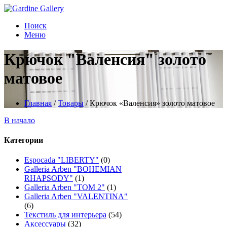
Поиск
Меню
Крючок "Валенсия" золото
матовое
Главная
/
Товары
/
Крючок «Валенсия» золото матовое
В начало
Категории
Espocada "LIBERTY"
(0)
Galleria Arben "BOHEMIAN
RHAPSODY"
(1)
Galleria Arben "TOM 2"
(1)
Galleria Arben "VALENTINA"
(6)
Текстиль для интерьера
(54)
Аксессуары
(32)