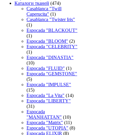
Каталоги тканей
(474)
Casablanca "Twill
Caperucita"
(1)
Casablanca "Twister Iris"
(1)
Espocada "BLACKOUT"
(1)
Espocada "BLOOM"
(2)
Espocada "CELEBRITY"
(1)
Espocada "DINASTIA"
(10)
Espocada "FLUID"
(1)
Espocada "GEMSTONE"
(5)
Espocada "IMPULSE"
(15)
Espocada "La Vita"
(14)
Espocada "LIBERTY"
(31)
Espocada
"MANHATTAN"
(10)
Espocada "Matrix"
(11)
Espocada "UTOPIA"
(8)
Espocada ELIXIR
(8)