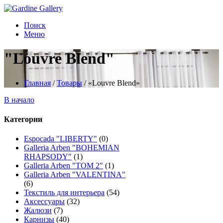
Поиск
Меню
"Louvre Blend"
Главная
/
Товары
/
«Louvre Blend»
В начало
Категории
Espocada "LIBERTY"
(0)
Galleria Arben "BOHEMIAN
RHAPSODY"
(1)
Galleria Arben "TOM 2"
(1)
Galleria Arben "VALENTINA"
(6)
Текстиль для интерьера
(54)
Аксессуары
(32)
Жалюзи
(7)
Карнизы
(40)