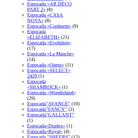
Espocada «AR DECO
PART 2»
(8)
Espocada «CASA
NOVA»
(8)
Espocada «Continent»
(9)
Espocada
«ELIZABETH»
(21)
Espocada «Evolution»
(17)
Espocada «La Manche»
(14)
Espocada «Opera»
(11)
Espocada «SELECT»
2429
(1)
Espocada
«SHAMROCK»
(1)
Espocada «Wonderland»
(29)
Espocada"AVANCE"
(10)
Espocada"FANCY"
(2)
Espocada"GALLANT"
(1)
Espocada«Duplex»
(1)
Espocada«Royal»
(4)
Espocadа "SHEERS"
(12)