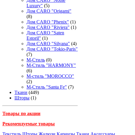
Дом CARO "Noble
Luxury"
(5)
Дом CARO "Origami"
(8)
Дом CARO "Phenix"
(1)
Дом CARO "Riviera"
(1)
Дом CARO "Saten
Estoril"
(1)
Дом CARO "Silvana"
(4)
Дом CARO "Tokio-Paris"
(7)
М-Стиль
(0)
М-Стиль "HARMONY"
(6)
М-стиль "MOROCCO"
(2)
М-Стиль "Santa Fe"
(7)
Ткани
(449)
Шторы
(1)
Товары по акции
Рекомендуемые товары
Текстиль
Шторы
Жалюзи
Карнизы
Ткани
Аксессуары