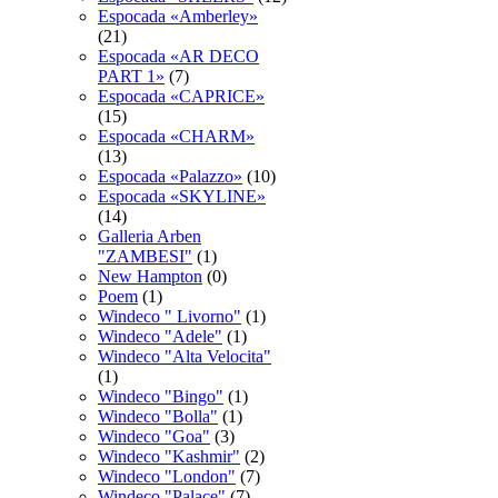
Espocadа «Amberley»
(21)
Espocadа «AR DECO
PART 1»
(7)
Espocadа «CAPRICE»
(15)
Espocadа «CHARM»
(13)
Espocadа «Palazzo»
(10)
Espocadа «SKYLINE»
(14)
Galleria Arben
"ZAMBESI"
(1)
New Hampton
(0)
Poem
(1)
Windeco " Livorno"
(1)
Windeco "Adele"
(1)
Windeco "Alta Velocita"
(1)
Windeco "Bingo"
(1)
Windeco "Bolla"
(1)
Windeco "Goa"
(3)
Windeco "Kashmir"
(2)
Windeco "London"
(7)
Windeco "Palace"
(7)