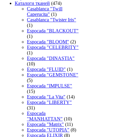
Каталоги тканей
(474)
Casablanca "Twill
Caperucita"
(1)
Casablanca "Twister Iris"
(1)
Espocada "BLACKOUT"
(1)
Espocada "BLOOM"
(2)
Espocada "CELEBRITY"
(1)
Espocada "DINASTIA"
(10)
Espocada "FLUID"
(1)
Espocada "GEMSTONE"
(5)
Espocada "IMPULSE"
(15)
Espocada "La Vita"
(14)
Espocada "LIBERTY"
(31)
Espocada
"MANHATTAN"
(10)
Espocada "Matrix"
(11)
Espocada "UTOPIA"
(8)
Espocada ELIXIR
(8)