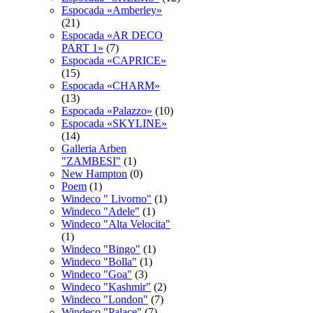
Espocadа «Amberley»
(21)
Espocadа «AR DECO
PART 1»
(7)
Espocadа «CAPRICE»
(15)
Espocadа «CHARM»
(13)
Espocadа «Palazzo»
(10)
Espocadа «SKYLINE»
(14)
Galleria Arben
"ZAMBESI"
(1)
New Hampton
(0)
Poem
(1)
Windeco " Livorno"
(1)
Windeco "Adele"
(1)
Windeco "Alta Velocita"
(1)
Windeco "Bingo"
(1)
Windeco "Bolla"
(1)
Windeco "Goa"
(3)
Windeco "Kashmir"
(2)
Windeco "London"
(7)
Windeco "Palace"
(7)