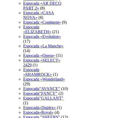
Espocada «AR DECO
PART 2»
(8)
Espocada «CASA
NOVA»
(8)
Espocada «Continent»
(9)
Espocada
«ELIZABETH»
(21)
Espocada «Evolution»
(17)
Espocada «La Manche»
(14)
Espocada «Opera»
(11)
Espocada «SELECT»
2429
(1)
Espocada
«SHAMROCK»
(1)
Espocada «Wonderland»
(29)
Espocada"AVANCE"
(10)
Espocada"FANCY"
(2)
Espocada"GALLANT"
(1)
Espocada«Duplex»
(1)
Espocada«Royal»
(4)
Espocadа "SHEERS"
(12)