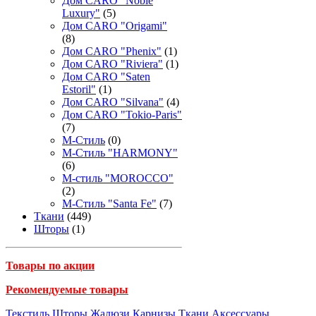
Дом CARO "Noble
Luxury"
(5)
Дом CARO "Origami"
(8)
Дом CARO "Phenix"
(1)
Дом CARO "Riviera"
(1)
Дом CARO "Saten
Estoril"
(1)
Дом CARO "Silvana"
(4)
Дом CARO "Tokio-Paris"
(7)
М-Стиль
(0)
М-Стиль "HARMONY"
(6)
М-стиль "MOROCCO"
(2)
М-Стиль "Santa Fe"
(7)
Ткани
(449)
Шторы
(1)
Товары по акции
Рекомендуемые товары
Текстиль
Шторы
Жалюзи
Карнизы
Ткани
Аксессуары