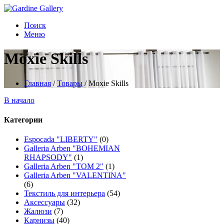
Поиск
Меню
Moxie Skills
Главная
/
Товары
/
Moxie Skills
В начало
Категории
Espocada "LIBERTY"
(0)
Galleria Arben "BOHEMIAN
RHAPSODY"
(1)
Galleria Arben "TOM 2"
(1)
Galleria Arben "VALENTINA"
(6)
Текстиль для интерьера
(54)
Аксессуары
(32)
Жалюзи
(7)
Карнизы
(40)