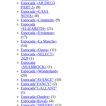
Espocada «AR DECO
PART 2»
(8)
Espocada «CASA
NOVA»
(8)
Espocada «Continent»
(9)
Espocada
«ELIZABETH»
(21)
Espocada «Evolution»
(17)
Espocada «La Manche»
(14)
Espocada «Opera»
(11)
Espocada «SELECT»
2429
(1)
Espocada
«SHAMROCK»
(1)
Espocada «Wonderland»
(29)
Espocada"AVANCE"
(10)
Espocada"FANCY"
(2)
Espocada"GALLANT"
(1)
Espocada«Duplex»
(1)
Espocada«Royal»
(4)
Espocadа "SHEERS"
(12)