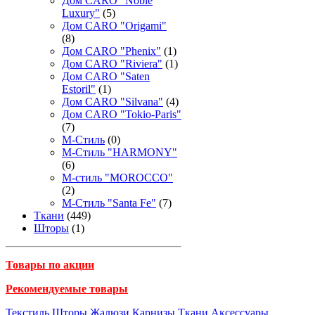
Дом CARO "Noble
Luxury"
(5)
Дом CARO "Origami"
(8)
Дом CARO "Phenix"
(1)
Дом CARO "Riviera"
(1)
Дом CARO "Saten
Estoril"
(1)
Дом CARO "Silvana"
(4)
Дом CARO "Tokio-Paris"
(7)
М-Стиль
(0)
М-Стиль "HARMONY"
(6)
М-стиль "MOROCCO"
(2)
М-Стиль "Santa Fe"
(7)
Ткани
(449)
Шторы
(1)
Товары по акции
Рекомендуемые товары
Текстиль
Шторы
Жалюзи
Карнизы
Ткани
Аксессуары