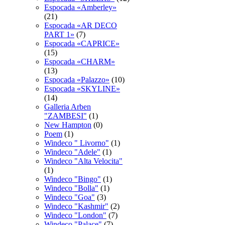
Espocadа «Amberley»
(21)
Espocadа «AR DECO
PART 1»
(7)
Espocadа «CAPRICE»
(15)
Espocadа «CHARM»
(13)
Espocadа «Palazzo»
(10)
Espocadа «SKYLINE»
(14)
Galleria Arben
"ZAMBESI"
(1)
New Hampton
(0)
Poem
(1)
Windeco " Livorno"
(1)
Windeco "Adele"
(1)
Windeco "Alta Velocita"
(1)
Windeco "Bingo"
(1)
Windeco "Bolla"
(1)
Windeco "Goa"
(3)
Windeco "Kashmir"
(2)
Windeco "London"
(7)
Windeco "Palace"
(7)