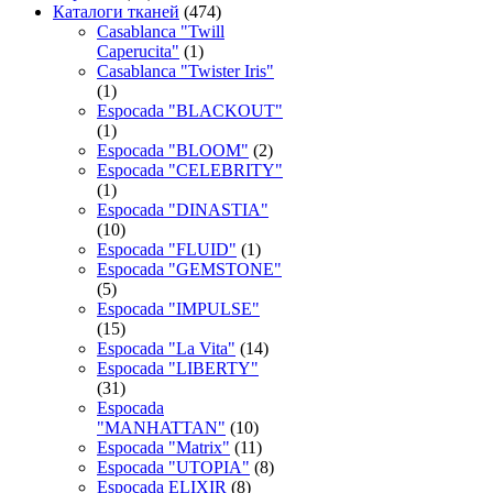
Каталоги тканей
(474)
Casablanca "Twill
Caperucita"
(1)
Casablanca "Twister Iris"
(1)
Espocada "BLACKOUT"
(1)
Espocada "BLOOM"
(2)
Espocada "CELEBRITY"
(1)
Espocada "DINASTIA"
(10)
Espocada "FLUID"
(1)
Espocada "GEMSTONE"
(5)
Espocada "IMPULSE"
(15)
Espocada "La Vita"
(14)
Espocada "LIBERTY"
(31)
Espocada
"MANHATTAN"
(10)
Espocada "Matrix"
(11)
Espocada "UTOPIA"
(8)
Espocada ELIXIR
(8)