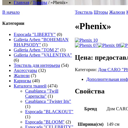
Главная
/
Товары
/
«Phenix»
В начало
Текстиль
Шторы
Жалюзи
Категории
«Phenix»
Espocada "LIBERTY"
(0)
Galleria Arben "BOHEMIAN
RHAPSODY"
(1)
Galleria Arben "TOM 2"
(1)
Galleria Arben "VALENTINA"
Цена: предостав
(6)
Текстиль для интерьера
(54)
Категории:
Дом CARO "Ph
Аксессуары
(32)
Жалюзи
(7)
Дополнительная ин
Карнизы
(40)
Каталоги тканей
(474)
Свойства
Casablanca "Twill
Caperucita"
(1)
Casablanca "Twister Iris"
(1)
Бренд
Дом CAR
Espocada "BLACKOUT"
(1)
Espocada "BLOOM"
(2)
Ширина(см)
149 см
Espocada "CELEBRITY"