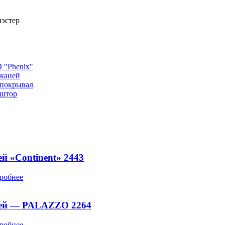
эстер
"Phenix"
тканей
 покрывал
 штор
й «Continent» 2443
робнее
ней — PALAZZO 2264
робнее