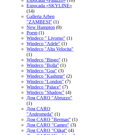
Espocadа «Palazzo»
(10)
Espocadа «SKYLINE»
(14)
Galleria Arben
"ZAMBESI"
(1)
New Hampton
(0)
Poem
(1)
Windeco " Livorno"
(1)
Windeco "Adele"
(1)
Windeco "Alta Velocita"
(1)
Windeco "Bingo"
(1)
Windeco "Bolla"
(1)
Windeco "Goa"
(3)
Windeco "Kashmir"
(2)
Windeco "London"
(7)
Windeco "Palace"
(7)
Windeco "Shadow"
(4)
Дом CARO "Abruzzo"
(1)
Дом CARO
"Andromeda"
(1)
Дом CARO "Berman"
(1)
Дом CARO "Cameo"
(3)
Дом CARO "Clikat"
(4)