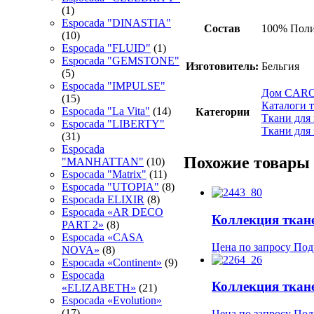
(1)
Espocada "DINASTIA"
Состав
100% Поли
(10)
Espocada "FLUID"
(1)
Espocada "GEMSTONE"
Изготовитель:
Бельгия
(5)
Espocada "IMPULSE"
Дом CARO 
(15)
Каталоги 
Espocada "La Vita"
(14)
Категории
Ткани для
Espocada "LIBERTY"
Ткани для
(31)
Espocada
Похожие товары
"MANHATTAN"
(10)
Espocada "Matrix"
(11)
Espocada "UTOPIA"
(8)
Espocada ELIXIR
(8)
Espocada «AR DECO
Коллекция ткане
PART 2»
(8)
Espocada «CASA
Цена по запросу
Под
NOVA»
(8)
Espocada «Continent»
(9)
Espocada
Коллекция тка
«ELIZABETH»
(21)
Espocada «Evolution»
(17)
Цена по запросу
Под