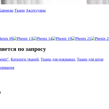
Карнизы
Ткани
Аксессуары
ляется по запросу
enix"
,
Каталоги тканей
,
Ткани для покрывал
,
Ткани для штор
формация
O