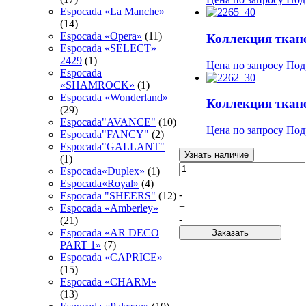
Espocada «La Manche»
(14)
Espocada «Opera»
(11)
Коллекция тка
Espocada «SELECT»
2429
(1)
Цена по запросу
Под
Espocada
«SHAMROCK»
(1)
Espocada «Wonderland»
Коллекция тка
(29)
Espocada"AVANCE"
(10)
Цена по запросу
Под
Espocada"FANCY"
(2)
Espocada"GALLANT"
Узнать наличие
(1)
Espocada«Duplex»
(1)
+
Espocada«Royal»
(4)
-
Espocadа "SHEERS"
(12)
+
Espocadа «Amberley»
-
(21)
Espocadа «AR DECO
Заказать
PART 1»
(7)
Espocadа «CAPRICE»
(15)
Espocadа «CHARM»
(13)