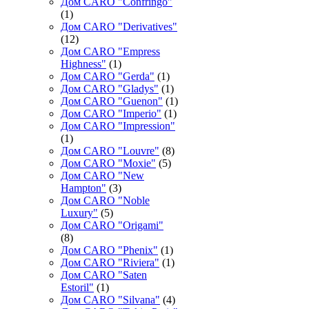
Дом CARO "Confringo"
(1)
Дом CARO "Derivatives"
(12)
Дом CARO "Empress
Highness"
(1)
Дом CARO "Gerda"
(1)
Дом CARO "Gladys"
(1)
Дом CARO "Guenon"
(1)
Дом CARO "Imperio"
(1)
Дом CARO "Impression"
(1)
Дом CARO "Louvre"
(8)
Дом CARO "Moxie"
(5)
Дом CARO "New
Hampton"
(3)
Дом CARO "Noble
Luxury"
(5)
Дом CARO "Origami"
(8)
Дом CARO "Phenix"
(1)
Дом CARO "Riviera"
(1)
Дом CARO "Saten
Estoril"
(1)
Дом CARO "Silvana"
(4)