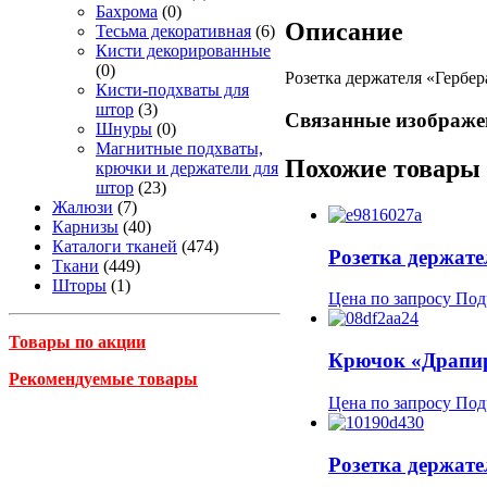
Бахрома
(0)
Описание
Тесьма декоративная
(6)
Кисти декорированные
(0)
Розетка держателя «Гербер
Кисти-подхваты для
штор
(3)
Связанные изображе
Шнуры
(0)
Магнитные подхваты,
Похожие товары
крючки и держатели для
штор
(23)
Жалюзи
(7)
Карнизы
(40)
Каталоги тканей
(474)
Розетка держате
Ткани
(449)
Шторы
(1)
Цена по запросу
Под
Товары по акции
Крючок «Драпир
Рекомендуемые товары
Цена по запросу
Под
Розетка держате