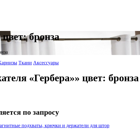
 цвет: бронза
онза
Карнизы
Ткани
Аксессуары
ателя «Гербера»» цвет: бронза
ляется по запросу
агнитные подхваты, крючки и держатели для штор