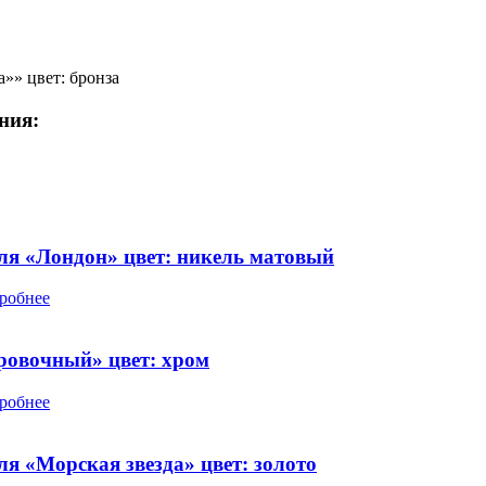
а»» цвет: бронза
ния:
ля «Лондон» цвет: никель матовый
робнее
овочный» цвет: хром
робнее
ля «Морская звезда» цвет: золото