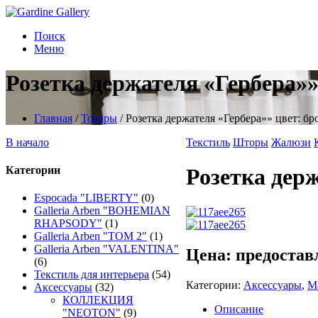
Поиск
Меню
Розетка держателя «Гербера»»
Главная
/
Товары
/
Розетка держателя «Гербера»» цвет: бр
В начало
Текстиль
Шторы
Жалюзи
Категории
Розетка держ
Espocada "LIBERTY"
(0)
Galleria Arben "BOHEMIAN
RHAPSODY"
(1)
Galleria Arben "TOM 2"
(1)
Galleria Arben "VALENTINA"
Цена: предостав
(6)
Текстиль для интерьера
(54)
Категории:
Аксессуары
,
М
Аксессуары
(32)
КОЛЛЕКЦИЯ
Описание
"NEOTON"
(9)