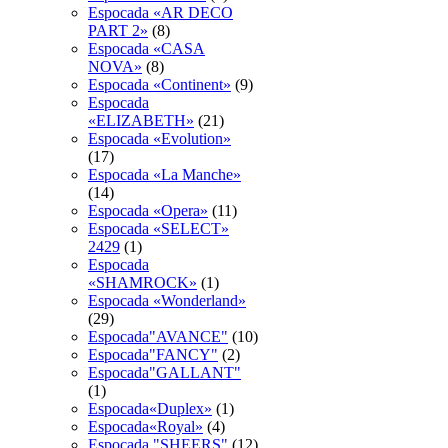
Espocada «AR DECO
PART 2»
(8)
Espocada «CASA
NOVA»
(8)
Espocada «Continent»
(9)
Espocada
«ELIZABETH»
(21)
Espocada «Evolution»
(17)
Espocada «La Manche»
(14)
Espocada «Opera»
(11)
Espocada «SELECT»
2429
(1)
Espocada
«SHAMROCK»
(1)
Espocada «Wonderland»
(29)
Espocada"AVANCE"
(10)
Espocada"FANCY"
(2)
Espocada"GALLANT"
(1)
Espocada«Duplex»
(1)
Espocada«Royal»
(4)
Espocadа "SHEERS"
(12)