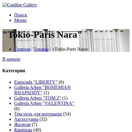
Поиск
Меню
"Tokio-Paris Nara"
Главная
/
Товары
/
«Tokio-Paris Nara»
В начало
Категории
Espocada "LIBERTY"
(0)
Galleria Arben "BOHEMIAN
RHAPSODY"
(1)
Galleria Arben "TOM 2"
(1)
Galleria Arben "VALENTINA"
(6)
Текстиль для интерьера
(54)
Аксессуары
(32)
Жалюзи
(7)
Карнизы
(40)