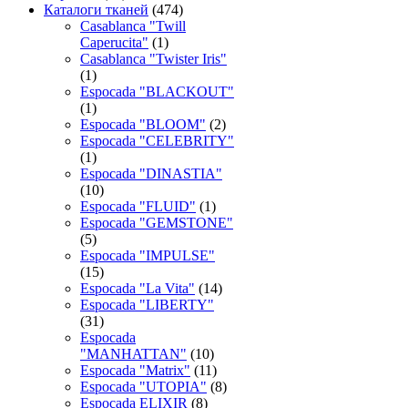
Каталоги тканей
(474)
Casablanca "Twill
Caperucita"
(1)
Casablanca "Twister Iris"
(1)
Espocada "BLACKOUT"
(1)
Espocada "BLOOM"
(2)
Espocada "CELEBRITY"
(1)
Espocada "DINASTIA"
(10)
Espocada "FLUID"
(1)
Espocada "GEMSTONE"
(5)
Espocada "IMPULSE"
(15)
Espocada "La Vita"
(14)
Espocada "LIBERTY"
(31)
Espocada
"MANHATTAN"
(10)
Espocada "Matrix"
(11)
Espocada "UTOPIA"
(8)
Espocada ELIXIR
(8)