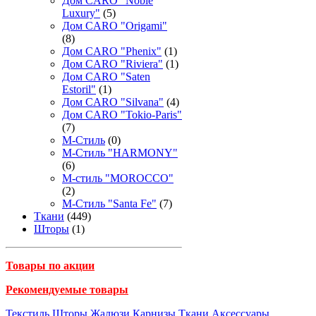
Дом CARO "Noble
Luxury"
(5)
Дом CARO "Origami"
(8)
Дом CARO "Phenix"
(1)
Дом CARO "Riviera"
(1)
Дом CARO "Saten
Estoril"
(1)
Дом CARO "Silvana"
(4)
Дом CARO "Tokio-Paris"
(7)
М-Стиль
(0)
М-Стиль "HARMONY"
(6)
М-стиль "MOROCCO"
(2)
М-Стиль "Santa Fe"
(7)
Ткани
(449)
Шторы
(1)
Товары по акции
Рекомендуемые товары
Текстиль
Шторы
Жалюзи
Карнизы
Ткани
Аксессуары