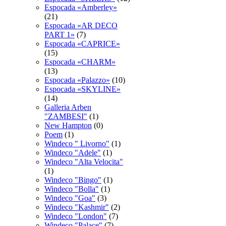
Espocadа «Amberley»
(21)
Espocadа «AR DECO
PART 1»
(7)
Espocadа «CAPRICE»
(15)
Espocadа «CHARM»
(13)
Espocadа «Palazzo»
(10)
Espocadа «SKYLINE»
(14)
Galleria Arben
"ZAMBESI"
(1)
New Hampton
(0)
Poem
(1)
Windeco " Livorno"
(1)
Windeco "Adele"
(1)
Windeco "Alta Velocita"
(1)
Windeco "Bingo"
(1)
Windeco "Bolla"
(1)
Windeco "Goa"
(3)
Windeco "Kashmir"
(2)
Windeco "London"
(7)
Windeco "Palace"
(7)