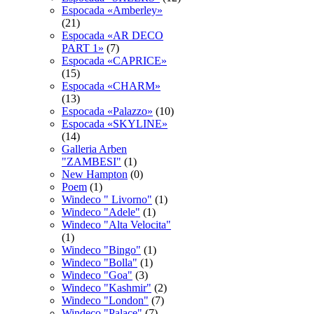
Espocadа «Amberley»
(21)
Espocadа «AR DECO
PART 1»
(7)
Espocadа «CAPRICE»
(15)
Espocadа «CHARM»
(13)
Espocadа «Palazzo»
(10)
Espocadа «SKYLINE»
(14)
Galleria Arben
"ZAMBESI"
(1)
New Hampton
(0)
Poem
(1)
Windeco " Livorno"
(1)
Windeco "Adele"
(1)
Windeco "Alta Velocita"
(1)
Windeco "Bingo"
(1)
Windeco "Bolla"
(1)
Windeco "Goa"
(3)
Windeco "Kashmir"
(2)
Windeco "London"
(7)
Windeco "Palace"
(7)