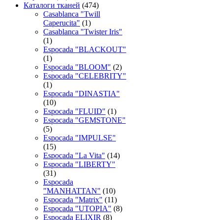
Каталоги тканей
(474)
Casablanca "Twill
Caperucita"
(1)
Casablanca "Twister Iris"
(1)
Espocada "BLACKOUT"
(1)
Espocada "BLOOM"
(2)
Espocada "CELEBRITY"
(1)
Espocada "DINASTIA"
(10)
Espocada "FLUID"
(1)
Espocada "GEMSTONE"
(5)
Espocada "IMPULSE"
(15)
Espocada "La Vita"
(14)
Espocada "LIBERTY"
(31)
Espocada
"MANHATTAN"
(10)
Espocada "Matrix"
(11)
Espocada "UTOPIA"
(8)
Espocada ELIXIR
(8)