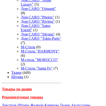
Дом CARO "Noble
Luxury"
(5)
Дом CARO "Origami"
(8)
Дом CARO "Phenix"
(1)
Дом CARO "Riviera"
(1)
Дом CARO "Saten
Estoril"
(1)
Дом CARO "Silvana"
(4)
Дом CARO "Tokio-Paris"
(7)
М-Стиль
(0)
М-Стиль "HARMONY"
(6)
М-стиль "MOROCCO"
(2)
М-Стиль "Santa Fe"
(7)
Ткани
(449)
Шторы
(1)
Товары по акции
Рекомендуемые товары
Текстиль
Шторы
Жалюзи
Карнизы
Ткани
Аксессуары