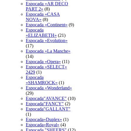
Espocada «AR DECO
PART 2»
(8)
Espocada «CASA
NOVA»
(8)
Espocada «Continent»
(9)
Espocada
«ELIZABETH»
(21)
Espocada «Evolution»
(17)
Espocada «La Manche»
(14)
Espocada «Opera»
(11)
Espocada «SELECT»
2429
(1)
Espocada
«SHAMROCK»
(1)
Espocada «Wonderland»
(29)
Espocada"AVANCE"
(10)
Espocada"FANCY"
(2)
Espocada"GALLANT"
(1)
Espocada«Duplex»
(1)
Espocada«Royal»
(4)
Espocadа "SHEERS"
(12)