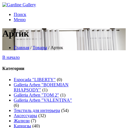
Поиск
Меню
Артик
Главная
/
Товары
/
Артик
В начало
Категории
Espocada "LIBERTY"
(0)
Galleria Arben "BOHEMIAN
RHAPSODY"
(1)
Galleria Arben "TOM 2"
(1)
Galleria Arben "VALENTINA"
(6)
Текстиль для интерьера
(54)
Аксессуары
(32)
Жалюзи
(7)
Карнизы
(40)