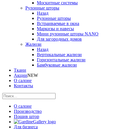
Москитные системы
Рулонные шторы
Назад
Рулонные шторы
Встраиваемые в окна
Маркизы и навесы
Мини рулонные шторы NANO
Для загородных домов
Жалюзи
Назад
Вертикальные жалюзи
Горизонтальные жалюзи
Бамбуковые жалюзи
Ткани
Акции
NEW
О салоне
Контакты
О салоне
Производство
Пошив штор
Для бизнеса