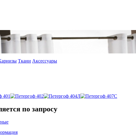
Карнизы
Ткани
Аксессуары
ляется по запросу
тные
формация