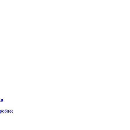
ко
робнее