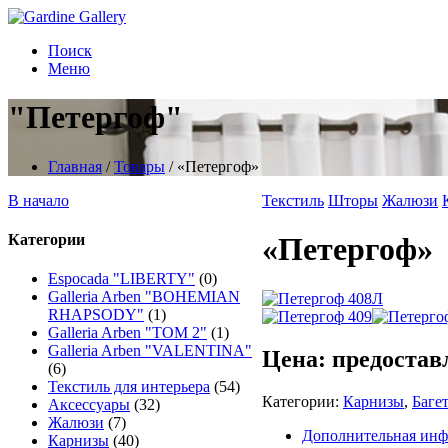
Поиск
Меню
"Петергоф"
Главная
/
Товары
/
«Петергоф»
В начало
Текстиль
Шторы
Жалюзи
Категории
«Петергоф»
Espocada "LIBERTY"
(0)
Galleria Arben "BOHEMIAN
RHAPSODY"
(1)
Galleria Arben "TOM 2"
(1)
Galleria Arben "VALENTINA"
Цена: предостав
(6)
Текстиль для интерьера
(54)
Категории:
Карнизы
,
Баге
Аксессуары
(32)
Жалюзи
(7)
Дополнительная ин
Карнизы
(40)